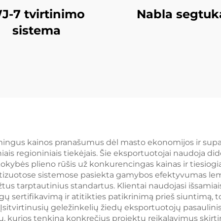
J-7 tvirtinimo
Nabla segtuk
sistema
kšmingus kainos pranašumus dėl masto ekonomijos ir su
ais regioniniais tiekėjais. Šie eksportuotojai naudoja di
ios kokybės plieno rūšis už konkurencingas kainas ir tiesi
izuotose sistemose pasiekta gamybos efektyvumas lemia
žtus tarptautinius standartus. Klientai naudojasi išsami
ertifikavimą ir atitikties patikrinimą prieš siuntimą, t
Įsitvirtinusių geležinkelių žiedų eksportuotojų pasaulinis 
, kurios tenkina konkrečius projektų reikalavimus skirti