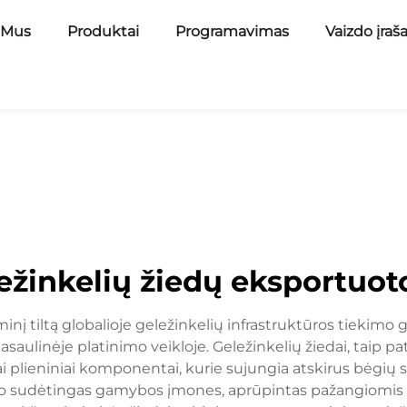
 Mus
Produktai
Programavimas
Vaizdo įraš
ežinkelių žiedų eksportuot
inį tiltą globalioje geležinkelių infrastruktūros tiekim
linėje platinimo veikloje. Geležinkelių žiedai, taip pat
iai plieniniai komponentai, kurie sujungia atskirus bėgių
aldo sudėtingas gamybos įmones, aprūpintas pažangiomis 