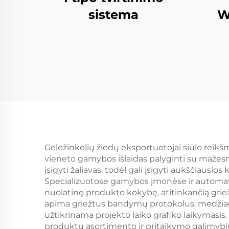
W
sistema
Geležinkelių žiedų eksportuotojai siūlo rei
vieneto gamybos išlaidas palyginti su mažesni
įsigyti žaliavas, todėl gali įsigyti aukščiaus
Specializuotose gamybos įmonėse ir automat
nuolatinę produkto kokybę, atitinkančią grie
apima griežtus bandymų protokolus, medžiagų s
užtikrinama projekto laiko grafiko laikymasis. 
produktų asortimento ir pritaikymo galimybių