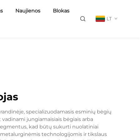
as
Naujienos
Blokas
LT
ojas
o grandinėje, specializuodamasis esminių bėgių
 vadinami jungiamaisiais bėgiais arba
 segmentus, kad būtų sukurti nuolatiniai
metalurginėmis technologijomis ir tikslaus