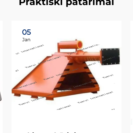
Praktiški patarimai
05
Jan