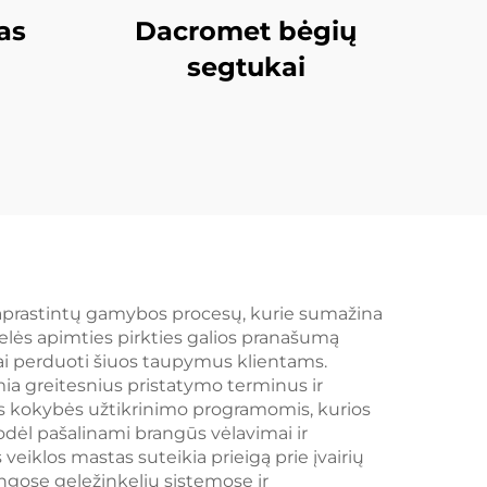
as
Dacromet bėgių
segtukai
paprastintų gamybos procesų, kurie sumažina
delės apimties pirkties galios pranašumą
ogiai perduoti šiuos taupymus klientams.
 greitesnius pristatymo terminus ir
ais kokybės užtikrinimo programomis, kurios
odėl pašalinami brangūs vėlavimai ir
veiklos mastas suteikia prieigą prie įvairių
ngose geležinkelių sistemose ir