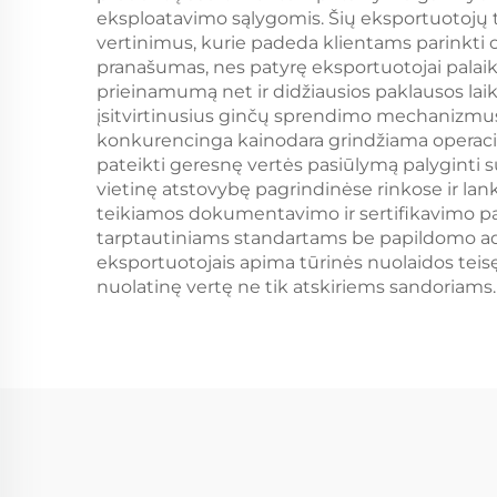
eksploatavimo sąlygomis. Šių eksportuotoj
vertinimus, kurie padeda klientams parinkti
pranašumas, nes patyrę eksportuotojai palaiko 
prieinamumą net ir didžiausios paklausos lai
įsitvirtinusius ginčų sprendimo mechanizmus,
konkurencinga kainodara grindžiama operacin
pateikti geresnę vertės pasiūlymą palyginti 
vietinę atstovybę pagrindinėse rinkose ir lan
teikiamos dokumentavimo ir sertifikavimo pa
tarptautiniams standartams be papildomo admi
eksportuotojais apima tūrinės nuolaidos teis
nuolatinę vertę ne tik atskiriems sandoriams.