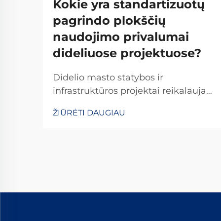
Kokie yra standartizuotų
pagrindo plokščių
naudojimo privalumai
dideliuose projektuose?
Didelio masto statybos ir
infrastruktūros projektai reikalauja
tikslumo, efektyvumo ir patikimumo
ŽIŪRĖTI DAUGIAU
kiekviename vystymosi etape. Tarp
pagrindinių elementų, kurie
užtikrina projekto sėkmę, išsiskiria
standartizuotos pagrindo plokštės
kaip esminiai komponentai, kurie...