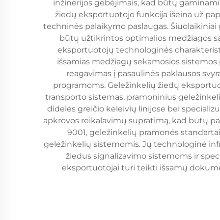
inžinerijos gebėjimais, kad būtų gaminami 
žiedų eksportuotojo funkcija išeina už pap
techninės palaikymo paslaugas. Šiuolaikiniai
būtų užtikrintos optimalios medžiagos 
eksportuotojų technologinės charakteris
išsamias medžiagų sekamosios sistemos pr
reagavimas į pasaulinės paklausos svy
programoms. Geležinkelių žiedų eksportuotoj
transporto sistemas, pramoninius geležinkeli
didelės greičio keleivių linijose bei special
apkrovos reikalavimų supratimą, kad būtų pate
9001, geležinkelių pramonės standartai
geležinkelių sistemomis. Jų technologinė infr
žiedus signalizavimo sistemoms ir spec
eksportuotojai turi teikti išsamų doku