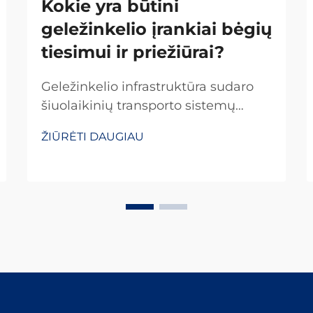
Kokie yra būtini
geležinkelio įrankiai bėgių
tiesimui ir priežiūrai?
Geležinkelio infrastruktūra sudaro
šiuolaikinių transporto sistemų
pagrindą, todėl reikalinga
ŽIŪRĖTI DAUGIAU
specializuota įranga ir tikslūs
priežiūros protokolai, kad būtų
užtikrintos saugios ir efektyvios
veiklos. Profesionalūs geležinkelio
įrankiai yra svarbios investicijos
geležinkelių ...