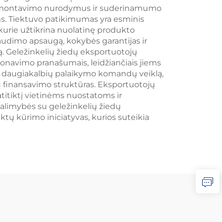
ą, montavimo nurodymus ir suderinamumo
ms. Tiektuvo patikimumas yra esminis
, kurie užtikrina nuolatinę produkto
audimo apsaugą, kokybės garantijas ir
ą. Geležinkelių žiedų eksportuotojų
onavimo pranašumais, leidžiančiais jiems
ma daugiakalbių palaikymo komandų veiklą,
tų finansavimo struktūras. Eksportuotojų
itiktį vietinėms nuostatoms ir
alimybės su geležinkelių žiedų
tų kūrimo iniciatyvas, kurios suteikia