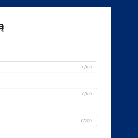
ą
0/100
0/100
0/200