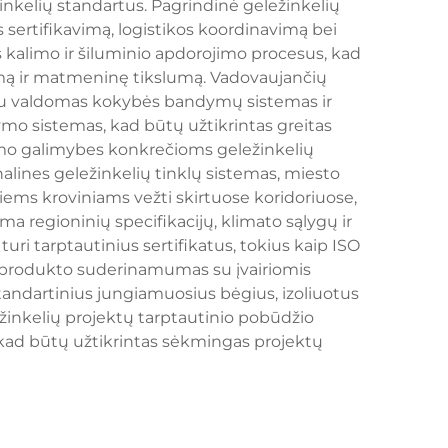
inkelių standartus. Pagrindinė geležinkelių
 sertifikavimą, logistikos koordinavimą bei
 kalimo ir šiluminio apdorojimo procesus, kad
mą ir matmeninę tikslumą. Vadovaujančių
riu valdomas kokybės bandymų sistemas ir
mo sistemas, kad būtų užtikrintas greitas
imo galimybes konkrečioms geležinkelių
nalines geležinkelių tinklų sistemas, miesto
iems kroviniams vežti skirtuose koridoriuose,
ma regioninių specifikacijų, klimato sąlygų ir
i tarptautinius sertifikatus, tokius kaip ISO
ta produkto suderinamumas su įvairiomis
standartinius jungiamuosius bėgius, izoliuotus
žinkelių projektų tarptautinio pobūdžio
kad būtų užtikrintas sėkmingas projektų