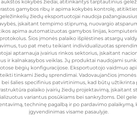
aukštos kokybės žiedai, atitinkantys tarptautinius gelež
rastos gamybos ribų ir apima kokybės kontrolę, atitikties
 geležinkelių žiedų eksportuotojai naudoja pažangiausius
savybės, įskaitant tempimo stiprumą, nuovargio atsparu
tikos apima automatizuotas gamybos linijas, kompiute
otokolus. Šios įmonės palaiko išplėstines atsargų valdy
ravimus, tuo pat metu teikiant individualizuotas sprend
ai aptarnauja įvairius rinkos sektorius, įskaitant nacio
us ir kalnakasybos veiklas. Jų produktai naudojami sunk
izuotose bėgių konfiguracijose. Eksportuotojo vaidmuo api
ikti tinkami žiedų sprendimai. Vadovaujančios įmonės tur
 bei šalies specifinius patvirtinimus, kad būtų užtikrin
astruktūra palaiko įvairių žiedų projektavimą, įskaitant 
ializuotus variantus posūkiams bei sankryžoms. Dėl gele
mentavimą, techninę pagalbą ir po pardavimo palaikymą, 
įgyvendinimas visame pasaulyje.