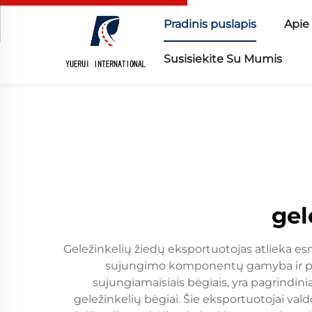
Pradinis puslapis
Apie
Susisiekite Su Mumis
gel
Geležinkelių žiedų eksportuotojas atlieka esm
sujungimo komponentų gamyba ir pasau
sujungiamaisiais bėgiais, yra pagrindin
geležinkelių bėgiai. Šie eksportuotojai v