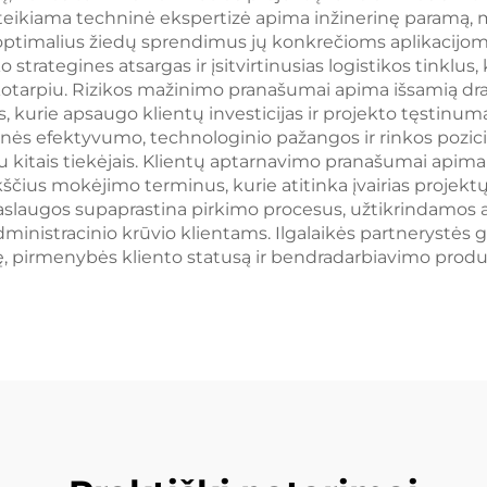
ų teikiama techninė ekspertizė apima inžinerinę param
 optimalius žiedų sprendimus jų konkrečioms aplikacijo
strategines atsargas ir įsitvirtinusias logistikos tinklus
kotarpiu. Rizikos mažinimo pranašumai apima išsamią dr
 kurie apsaugo klientų investicijas ir projekto tęstinum
ės efektyvumo, technologinio pažangos ir rinkos pozici
su kitais tiekėjais. Klientų aptarnavimo pranašumai api
kščius mokėjimo terminus, kurie atitinka įvairias projek
slaugos supaprastina pirkimo procesus, užtikrindamos at
nistracinio krūvio klientams. Ilgalaikės partnerystės g
ę, pirmenybės kliento statusą ir bendradarbiavimo produk