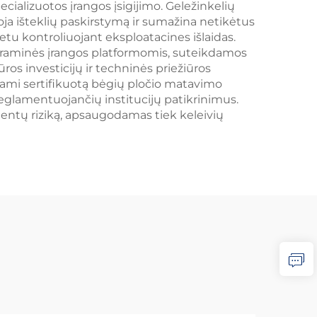
ecializuotos įrangos įsigijimo. Geležinkelių
ja išteklių paskirstymą ir sumažina netikėtus
u kontroliuojant eksploatacines išlaidas.
graminės įrangos platformomis, suteikdamos
s investicijų ir techninės priežiūros
odami sertifikuotą bėgių pločio matavimo
reglamentuojančių institucijų patikrinimus.
dentų riziką, apsaugodamas tiek keleivių