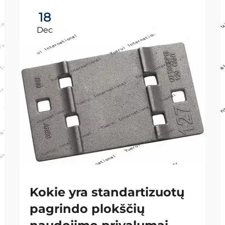
18
Dec
Kokie yra standartizuotų
pagrindo plokščių