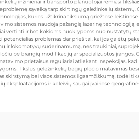
nkelių inžinieriai ir transporto planuotojai remiasi tiksli
eproblemę sąveiką tarp skirtingų geležinkelių sistemų.
ologijas, kurios užtikrina tikslumą griežtose leistinose 
vimo sistemos naudoja pažangią lazerinę technologiją, el
ai vertinti ir bet kokioms nuokrypoms nuo nustatytų sta
ti potencialias problemas dar prieš tai, kai jos galėtų p
onų ir lokomotyvų suderinamumą, nes traukiniai, suprojekt
ločiu be brangių modifikacijų ar specializuotos įrangos. 
atavimo prietaisus reguliariai atliekant inspekcijas, kad
goms. Tikslus geležinkelių bėgių pločio matavimas tiesi
pasiskirstymą bei visos sistemos ilgaamžiškumą, todėl tik
ių eksploatacijoms ir keleivių saugai įvairiose geografinė