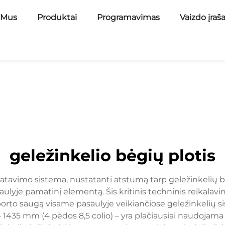
 Mus
Produktai
Programavimas
Vaizdo įraš
geležinkelio bėgių plotis
atavimo sistema, nustatanti atstumą tarp geležinkelių bėg
ulyje pamatinį elementą. Šis kritinis techninis reikalavim
rto saugą visame pasaulyje veikiančiose geležinkelių sis
s – 1435 mm (4 pėdos 8,5 colio) – yra plačiausiai naudojam