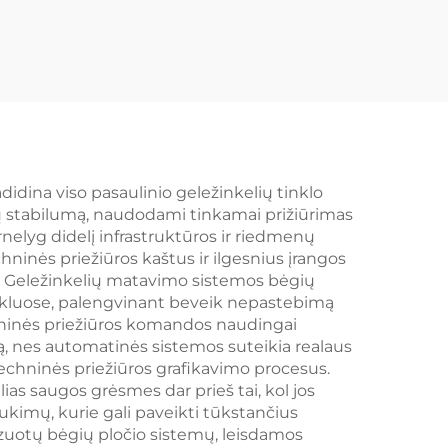
didina viso pasaulinio geležinkelių tinklo
ių stabilumą, naudodami tinkamai prižiūrimas
rnelyg didelį infrastruktūros ir riedmenų
ninės priežiūros kaštus ir ilgesnius įrangos
. Geležinkelių matavimo sistemos bėgių
tinkluose, palengvinant beveik nepastebimą
echninės priežiūros komandos naudingai
ą, nes automatinės sistemos suteikia realaus
techninės priežiūros grafikavimo procesus.
ias saugos grėsmes dar prieš tai, kol jos
ukimų, kurie gali paveikti tūkstančius
izuotų bėgių pločio sistemų, leisdamos