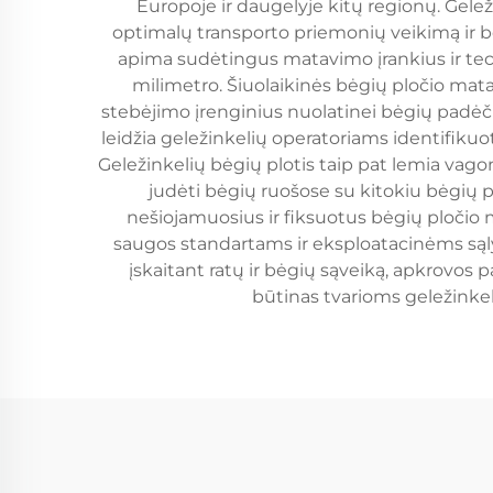
Europoje ir daugelyje kitų regionų. Geleži
optimalų transporto priemonių veikimą ir b
apima sudėtingus matavimo įrankius ir techn
milimetro. Šiuolaikinės bėgių pločio mata
stebėjimo įrenginius nuolatinei bėgių padėči
leidžia geležinkelių operatoriams identifikuo
Geležinkelių bėgių plotis taip pat lemia vag
judėti bėgių ruošose su kitokiu bėgių p
nešiojamuosius ir fiksuotus bėgių pločio m
saugos standartams ir eksploatacinėms sąly
įskaitant ratų ir bėgių sąveiką, apkrovos 
būtinas tvarioms geležinkel