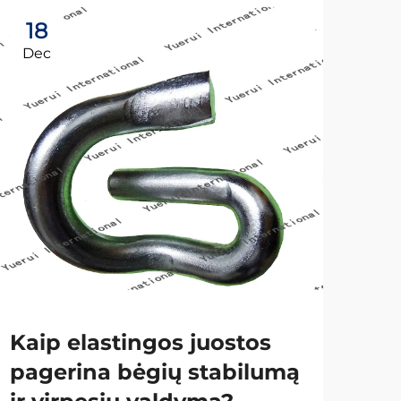
18
2
Dec
Ap
Kaip elastingos juostos
Ko
pagerina bėgių stabilumą
bė