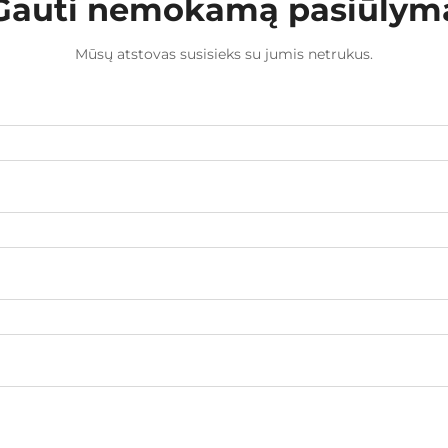
Gauti nemokamą pasiūlym
Mūsų atstovas susisieks su jumis netrukus.