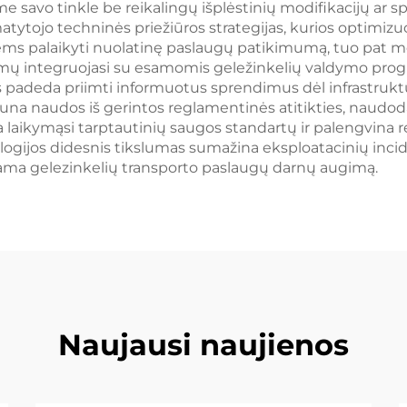
e savo tinkle be reikalingų išplėstinių modifikacijų ar sp
ytojo techninės priežiūros strategijas, kurios optimizuo
s palaikyti nuolatinę paslaugų patikimumą, tuo pat met
emų integruojasi su esamomis geležinkelių valdymo pro
padeda priimti informuotus sprendimus dėl infrastruktūro
 gauna naudos iš gerintos reglamentinės atitikties, naud
a laikymąsi tarptautinių saugos standartų ir palengvina 
ologijos didesnis tikslumas sumažina eksploatacinių inci
dama gelezinkelių transporto paslaugų darnų augimą.
Naujausi naujienos