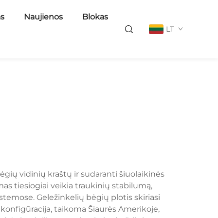
as
Naujienos
Blokas
LT
ių vidinių kraštų ir sudaranti šiuolaikinės
as tiesiogiai veikia traukinių stabilumą,
temose. Geležinkelių bėgių plotis skiriasi
a konfigūracija, taikoma Šiaurės Amerikoje,