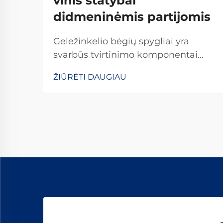
vinis statybai
didmeninėmis partijomis
Geležinkelio bėgių spygliai yra
svarbūs tvirtinimo komponentai
geležinkelio statybos ir priežiūros
ŽIŪRĖTI DAUGIAU
projektuose, nes jie yra esminis
geležinkelių ir geležinkelio jungčių
jungtis. Šie sunkūs tvirtinimo įtaisai
turi atlaikyti milžiniškas jėgas nuo
važiuojančių traukinių...