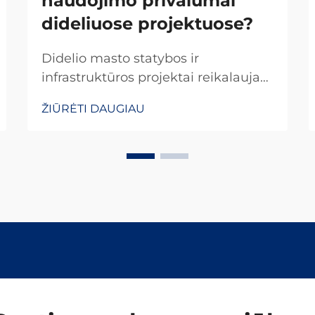
naudojimo privalumai
dideliuose projektuose?
Didelio masto statybos ir
infrastruktūros projektai reikalauja
tikslumo, efektyvumo ir patikimumo
ŽIŪRĖTI DAUGIAU
kiekviename vystymosi etape. Tarp
pagrindinių elementų, kurie
užtikrina projekto sėkmę, išsiskiria
standartizuotos pagrindo plokštės
kaip esminiai komponentai, kurie...