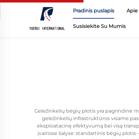
Pradinis puslapis
Apie
Susisiekite Su Mumis
Geležinkelių bėgių plotis yra pagrindinė m
geležinkelių infrastruktūros visame pasa
eksploatacinę efektyvumą bei visą transpo
įvairiose šalyse: standartinis bėgių ploti