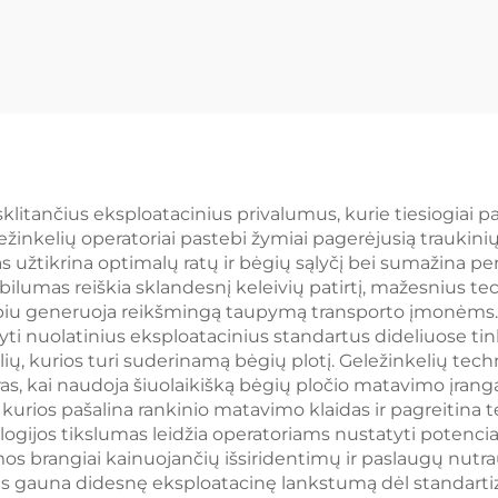
sklitančius eksploatacinius privalumus, kurie tiesiogiai pa
žinkelių operatoriai pastebi žymiai pagerėjusią traukin
s užtikrina optimalų ratų ir bėgių sąlyčį bei sumažina pe
umas reiškia sklandesnį keleivių patirtį, mažesnius tech
tarpiu generuoja reikšmingą taupymą transporto įmonėms
ikyti nuolatinius eksploatacinius standartus dideliuose 
šalių, kurios turi suderinamą bėgių plotį. Geležinkelių t
s, kai naudoja šiuolaikišką bėgių pločio matavimo įrang
kurios pašalina rankinio matavimo klaidas ir pagreitina 
ogijos tikslumas leidžia operatoriams nustatyti potencial
os brangiai kainuojančių išsiridentimų ir paslaugų nutra
onės gauna didesnę eksploatacinę lankstumą dėl standart