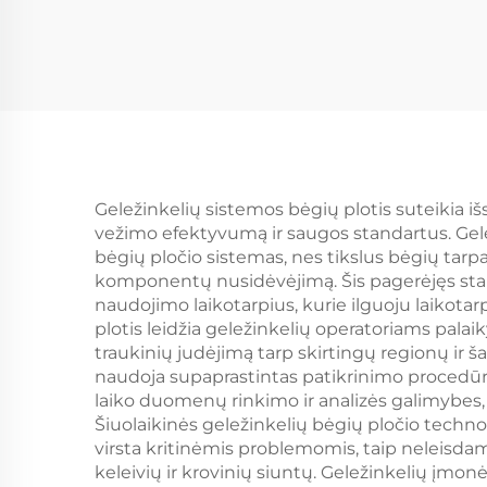
Geležinkelių sistemos bėgių plotis suteikia iš
vežimo efektyvumą ir saugos standartus. Gele
bėgių pločio sistemas, nes tikslus bėgių tarpa
komponentų nusidėvėjimą. Šis pagerėjęs stabil
naudojimo laikotarpius, kurie ilguoju laiko
plotis leidžia geležinkelių operatoriams pala
traukinių judėjimą tarp skirtingų regionų ir 
naudoja supaprastintas patikrinimo procedūra
laiko duomenų rinkimo ir analizės galimybes, 
Šiuolaikinės geležinkelių bėgių pločio technol
virsta kritinėmis problemomis, taip neleisdam
keleivių ir krovinių siuntų. Geležinkelių įm