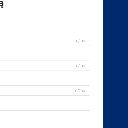
ą
0/100
0/100
0/200