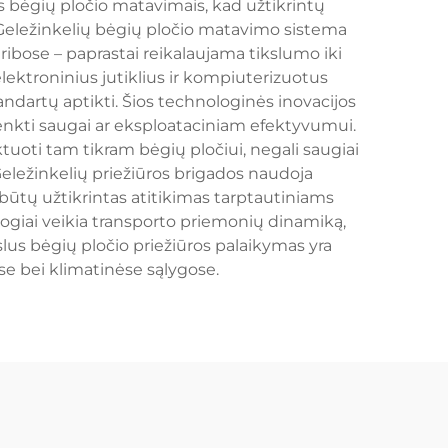
ais bėgių pločio matavimais, kad užtikrintų
 Geležinkelių bėgių pločio matavimo sistema
ribose – paprastai reikalaujama tikslumo iki
ektroninius jutiklius ir kompiuterizuotus
ndartų aptikti. Šios technologinės inovacijos
akenkti saugai ar eksploataciniam efektyvumui.
uoti tam tikram bėgių pločiui, negali saugiai
Geležinkelių priežiūros brigados naudoja
 būtų užtikrintas atitikimas tarptautiniams
ogiai veikia transporto priemonių dinamiką,
slus bėgių pločio priežiūros palaikymas yra
se bei klimatinėse sąlygose.