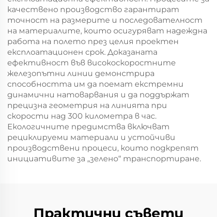
качествено производство гарантират
точност на размерите и последователност
на материалите, които осигуряват надеждна
работа на полето през целия проектен
експлоатационен срок. Доказаната
ефективност във високоскоростните
железопътни линии демонстрира
способността им да поемат екстремни
динамични натоварвания и да поддържат
прецизна геометрия на линията при
скорости над 300 километра в час.
Екологичните предимства включват
рециклируеми материали и устойчиви
производствени процеси, които подкрепят
инициативите за „зелено“ транспортиране.
Практични съвети