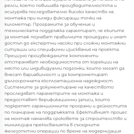
релси, което повишава производителността и
осигурява последователно високо качество на
монтажа при хиляди фиксиращи точки на
километър. Програмите за обучение и
техническата поддръжка гарантират, че екипите
за монтаж познават правилните процедури и имат
достъп до експертни насоки при сложни монтажни
ситуации или специфични изисквания на проекта.
Прецизно произвежданите компоненти
отстраняват необходимостта от корекции на
място или индивидуални подгонки, които могат да
внесат вариабилност и да компрометират
дългосрочната експлоатационна надеждност.
Системите за документиране на качеството
проследяват параметрите на монтажа и
предоставят верификационни записи, които
подкрепят гаранционните програми и дейностите
по планиране на поддръжката. Ефективният процес
на монтаж намалява сроковете за строителство и
минимизира прекъсванията в съседните
железопътни операции по време на модернизация