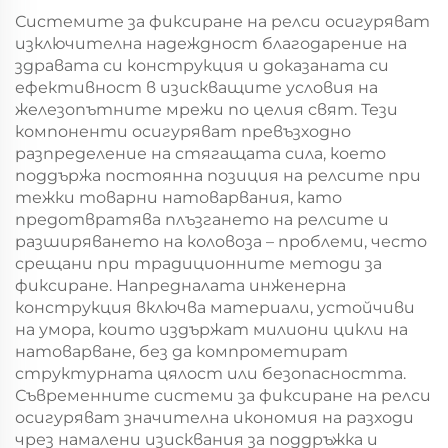
Системите за фиксиране на релси осигуряват
изключителна надеждност благодарение на
здравата си конструкция и доказаната си
ефективност в изискващите условия на
железопътните мрежи по целия свят. Тези
компоненти осигуряват превъзходно
разпределение на стягащата сила, което
поддържа постоянна позиция на релсите при
тежки товарни натоварвания, като
предотвратява плъзгането на релсите и
разширяването на коловоза – проблеми, често
срещани при традиционните методи за
фиксиране. Напредналата инженерна
конструкция включва материали, устойчиви
на умора, които издържат милиони цикли на
натоварване, без да компрометират
структурната цялост или безопасността.
Съвременните системи за фиксиране на релси
осигуряват значителна икономия на разходи
чрез намалени изисквания за поддръжка и