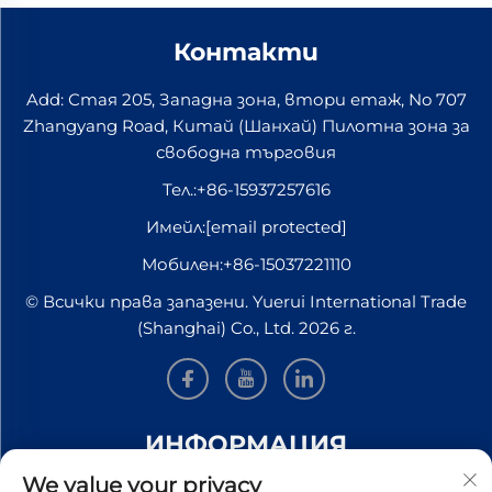
Контакти
Add: Стая 205, Западна зона, втори етаж, No 707
Zhangyang Road, Китай (Шанхай) Пилотна зона за
свободна търговия
Тел.:
+86-15937257616
Имейл:
[email protected]
Мобилен:
+86-15037221110
© Всички права запазени. Yuerui International Trade
(Shanghai) Co., Ltd. 2026 г.
ИНФОРМАЦИЯ
We value your privacy
Запишете се, за да получавате нашия седмичен