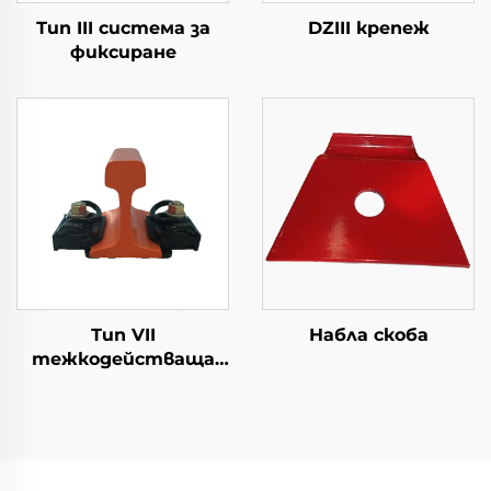
Тип III система за
DZIII крепеж
фиксиране
Тип VII
Набла скоба
тежкодействаща
система за
фиксиране на
железопътни релси