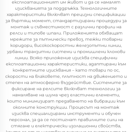
експлоатационният им живот и да се намалят
изискванията за поддръжка. Технологичните
характеристики включват прецизни спецификации
за въртящ момент, стандартизирани процедури за
монтаж и съвместимост с различни профили на
релси и типове шпали. Приложенията обхващат
мрежите за пътнически превоз, тежки товарни
коридори, високоскоростни железопътни линии,
урбани транзитни системи и промишлени клонови
линии. Всяко приложение изисква специфични
експлоатационни характеристики, адаптирани към
конкретните изисквания – като товари по ос,
скорости на влаковете, плътност на движението и
степен на атмосферно въздействие. Системите за
фиксиране на релсите включват технологии за
намаляване на шума чрез еластични елементи,
които минимизират предаването на вибрации към
околните конструкции. Процесът на монтаж
изисква специализирани инструменти и обучен
персонал, за да се постигнат правилните сили на
стягане и електрически изолационни свойства,