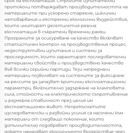
срок на експлоатация. Строгите изпитателни
протоколи потвърждават производителността на
материалите при ускорено стареене, циклични
натоварвания и екстремни екологични въздействия,
които имитират десетилетия реална
експлоатация в съкратени временни рамки.
Програмите за осигуряване на качество включват
статистичен контрол на производствения процес,
недеструктивни изпитания и системи за
проследимост, които гарантират последователни
материални свойства и производствено качество
във всички серийни партиди. Тези напреднали
материали позволяват на системите за фиксиране
на релсите да запазват критични експлоатационни
параметри, включително задържане на кламповата
сила, стойности на електрическото съпротивление
и размерна стабилност през целия им
експлоатационен живот. Непрекъснатите
изследователски и развойни усилия са насочени към
материали от следващо поколение, които
допълнително подобряват производителността,
докато намаляват екологичното въздействие чрез