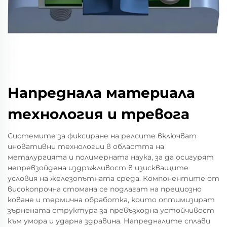
Напреднала материала
технология и тревога
Системите за фиксиране на релсите включват
иновативни технологии в областта на
металургията и полимерната наука, за да осигурят
непревзойдена издръжливост в изискващите
условия на железопътната среда. Компонентите от
високопрочна стомана се подлагат на прециозно
коване и термична обработка, които оптимизират
зърнената структура за превъзходна устойчивост
към умора и ударна здравина. Напредналите сплави