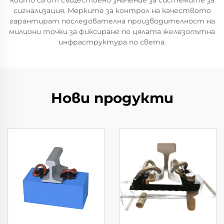
които са от съществено значение за системите за
сигнализация. Мерките за контрол на качеството
гарантират последователна производителност на
милиони точки за фиксиране по цялата железопътна
инфраструктура по света.
Нови продукти