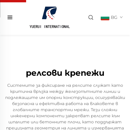
BG
релсови крепежи
Системите за фиксиране на релсите служат като
критична връзка между железопътните линии и
подлежащите им опорни конструкции, осигурявайки
безопасна и ефективна работа на влаковете в
глобалните транспортни мрежи. Тези сложни
инженерни компоненти закрепват релсите към
шпалите или бетонните плочи, като поддържат
прецизната геометрия на линията и измерванията