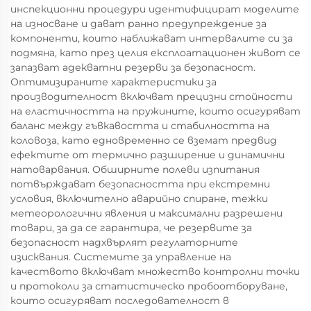
инспекционни процедури идентифицират моделите
на износване и дават ранно предупреждение за
компоненти, които наближават интервалите си за
подмяна, като през целия експлоатационен живот се
запазват адекватни резерви за безопасност.
Оптимизираните характеристики за
производителност включват прецизни стойности
на еластичността на пружините, които осигуряват
баланс между гъвкавостта и стабилността на
коловоза, като едновременно се вземат предвид
ефектите от термично разширение и динамични
натоварвания. Обширните полеви изпитания
потвърждават безопасността при екстремни
условия, включително аварийно спиране, тежки
метеорологични явления и максимални разрешени
товари, за да се гарантира, че резервите за
безопасност надхвърлят регулаторните
изисквания. Системите за управление на
качеството включват множество контролни точки
и протоколи за статистическо пробоотборуване,
които осигуряват последователност в