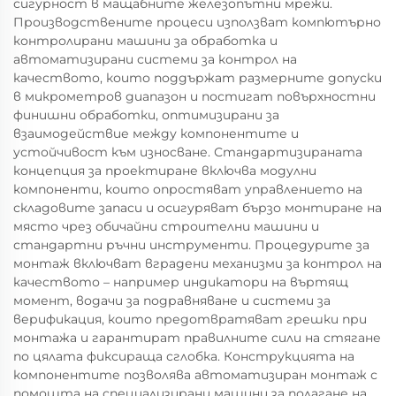
сигурност в мащабните железопътни мрежи.
Производствените процеси използват компютърно
контролирани машини за обработка и
автоматизирани системи за контрол на
качеството, които поддържат размерните допуски
в микрометров диапазон и постигат повърхностни
финишни обработки, оптимизирани за
взаимодействие между компонентите и
устойчивост към износване. Стандартизираната
концепция за проектиране включва модулни
компоненти, които опростяват управлението на
складовите запаси и осигуряват бързо монтиране на
място чрез обичайни строителни машини и
стандартни ръчни инструменти. Процедурите за
монтаж включват вградени механизми за контрол на
качеството – например индикатори на въртящ
момент, водачи за подравняване и системи за
верификация, които предотвратяват грешки при
монтажа и гарантират правилните сили на стягане
по цялата фиксираща сглобка. Конструкцията на
компонентите позволява автоматизиран монтаж с
помощта на специализирани машини за полагане на