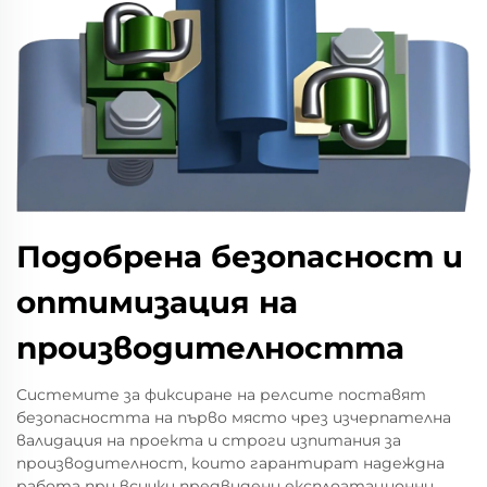
Подобрена безопасност и
оптимизация на
производителността
Системите за фиксиране на релсите поставят
безопасността на първо място чрез изчерпателна
валидация на проекта и строги изпитания за
производителност, които гарантират надеждна
работа при всички предвидени експлоатационни