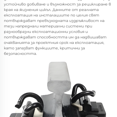
устойчиво добиване и възможност за рециклиране в
края на жизнения цикъл. Данните от реалната
експлоатация на инсталациите по целия свят
потвърждават превъзходната издръжливост на
тези напреднали материални системи при
разнообразни експлоатационни условия и
потвърждават способността им да надвишават
очакванията за проектния срок на експлоатация,
като запазват функциите, критични за
безопасността.