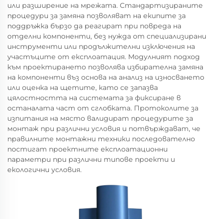
или разширение на мрежата. Стандартизираните
процедури за замяна позволяват на екипите за
поддръжка бързо да реагират при повреда на
отделни компоненти, без нужда от специализирани
инструменти или продължителни изключения на
участъците от експлоатация. Модулният подход
към проектирането позволява избирателна замяна
на компоненти въз основа на анализ на износването
или оценка на щетите, като се запазва
цялостността на системата за фиксиране в
останалата част от сглобката. Протоколите за
изпитания на място валидират процедурите за
монтаж при различни условия и потвърждават, че
правилните монтажни техники последователно
постигат проектните експлоатационни
параметри при различни типове проекти и
екологични условия.