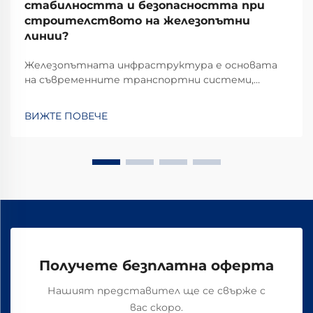
стабилността и безопасността при
строителството на железопътни
линии?
Железопътната инфраструктура е основата
на съвременните транспортни системи,
където всеки компонент има съществена роля
за осигуряване на безопасни и ефективни
ВИЖТЕ ПОВЕЧЕ
операции. Сред тези задължителни
компоненти, основните железопътни плочи
служат като фундаментални елементи,
които...
Получете безплатна оферта
Нашият представител ще се свърже с
вас скоро.