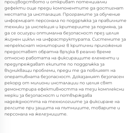
производството и откриват потенциални
дефекти още преди компонентите да достигнат
местата за инсталация. Програмите за обучение
информират персонала по поддръжка за правилните
техники за инспекция и критериите за подмяна, за
да се осигури оптимална безопасност през целия
жизнен цикъл на инфраструктурата. Системите за
непрекъснат мониторинг в критични приложения
предоставят обратна връзка в реално време
относно работата на фиксиращите елементи и
предупреждават екипите по поддръжка за
възникващи проблеми, преди те да повлияят на
оперативната безопасност. Доказаният безопасен
рекорд от милиони инсталации по целия свят
демонстрира ефективността на тези комплексни
мерки за безопасност и потвърждава
надеждността на технологиите за фиксиране на
релсите при защита на пътниците, товарите и
персонала на железниците.