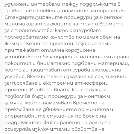
удължени интервали между поддръжките в
сравнение с конвенционалните алтернативи.
Стандартизираните процедури за монтаж
минимизират разходите за труд и времето
за строителство, като осигуряват
последователно качество по целия обем на
железопътните проекти. Тези системи
притежават отлична корозионна
устойчивост благодарение на специализирани
покрития и внимателно подбрани материали,
които ги защитават от сурови екологични
условия, включително излагане на сол, химично
замърсяване и екстремни атмосферни
промени. Иновативната конструкция
позволява бързи процедури за монтаж и
замяна, които намаляват времето на
прекъсване на движението по линията и
оперативните смущения по време на
поддръжките. Фиксирането на релсите
осигурява изключителни свойства на