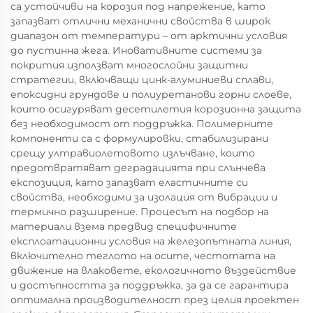
са устойчиви на корозия под напрежение, като
запазват отлични механични свойства в широк
диапазон от температури – от арктични условия
до пустинна жега. Иновативните системи за
покрития използват многослойни защитни
стратегии, включващи цинк-алуминиеви сплави,
епоксидни грундове и полиуретанови горни слоеве,
които осигуряват десетилетия корозионна защита
без необходимост от поддръжка. Полимерните
компоненти са с формулировки, стабилизирани
срещу ултравиолетовото излъчване, които
предотвратяват деградацията при слънчева
експозиция, като запазват еластичните си
свойства, необходими за изолация от вибрации и
термично разширение. Процесът на подбор на
материали взема предвид специфичните
експлоатационни условия на железопътната линия,
включително теглото на осите, честотата на
движение на влаковете, екологичното въздействие
и достъпността за поддръжка, за да се гарантира
оптимална производителност през целия проектен