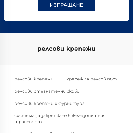
ИЗПРАЩАНЕ
релсови крепежи
релсови крепежи
крепеж за релсов път
релсови стегнателни скоби
релсови крепежи и фурнитура
система за закрепване в железопътния
транспорт