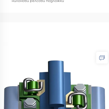
нилонови релсови подложки