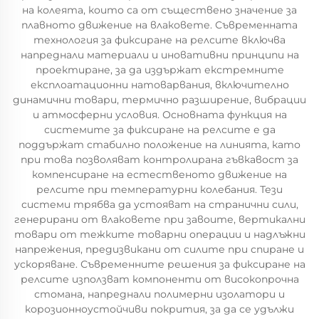
на колеята, които са от съществено значение за
плавното движение на влаковете. Съвременната
технология за фиксиране на релсите включва
напреднали материали и иновативни принципи на
проектиране, за да издържат екстремните
експлоатационни натоварвания, включително
динамични товари, термично разширение, вибрации
и атмосферни условия. Основната функция на
системите за фиксиране на релсите е да
поддържат стабилно положение на линията, като
при това позволяват контролирана гъвкавост за
компенсиране на естественото движение на
релсите при температурни колебания. Тези
системи трябва да устояват на странични сили,
генерирани от влаковете при завоите, вертикални
товари от тежките товарни операции и надлъжни
напрежения, предизвикани от силите при спиране и
ускоряване. Съвременните решения за фиксиране на
релсите използват компоненти от високопрочна
стомана, напреднали полимерни изолатори и
корозионноустойчиви покрития, за да се удължи