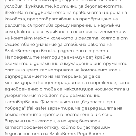
условия. Функциите, критични за безопасността,
включват поддържането на правилната ширина на
коловоза, предотвратяване на преобръщане на
релсите, съпротива срещу напречни и надлъжни
сили, както и осигуряване на постоянна геометрия
на контакт между колелото и релсата, която е от
съществено значение за стабилна работа на
влаковете при всички разрешени скорости.
Напредналите методи за анализ чрез крайни
елементи и динамични симулационни инструменти
оптимизират геометрията на компонентите и
разпределението на материала, за да се
минимизират концентрациите на напрежение, като
едновременно с това се максимизира носимостта и
уморителният живот при реалистични
натоварвания. Философията на „безопасен при
повреда“ (fail-safe) гарантира, че деградацията на
компонентите протича постепенно и с ясни
визуални индикатори, а не чрез внезапен
катастрофален отказ, който би застрашил
безопасността на влаковете. Редовните