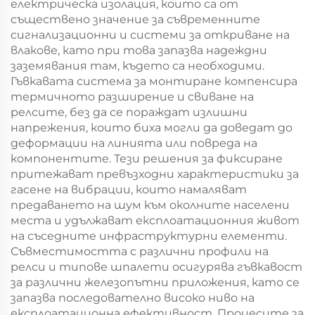
електрическа изолация, които са от
съществено значение за съвременните
сигнализационни и системи за откриване на
влакове, като при това запазва надеждни
заземявания там, където са необходими.
Гъвкавата система за монтиране компенсира
термичното разширение и свиване на
релсите, без да се пораждат излишни
напрежения, които биха могли да доведат до
деформации на линията или повреда на
компонентите. Тези решения за фиксиране
притежават превъзходни характеристики за
гасене на вибрации, които намаляват
предаването на шум към околните населени
места и удължават експлоатационния живот
на съседните инфраструктурни елементи.
Съвместимостта с различни профили на
релси и типове шпалети осигурява гъвкавост
за различни железопътни приложения, като се
запазва последователно високо ниво на
експлоатационна ефективност. Процесите за