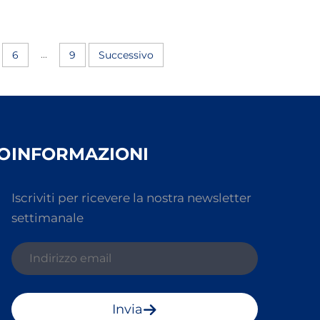
...
6
9
Successivo
O
INFORMAZIONI
Iscriviti per ricevere la nostra newsletter
settimanale
Invia