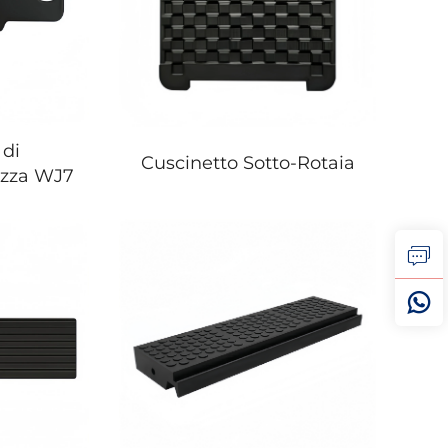
 di
Cuscinetto Sotto-Rotaia
ezza WJ7