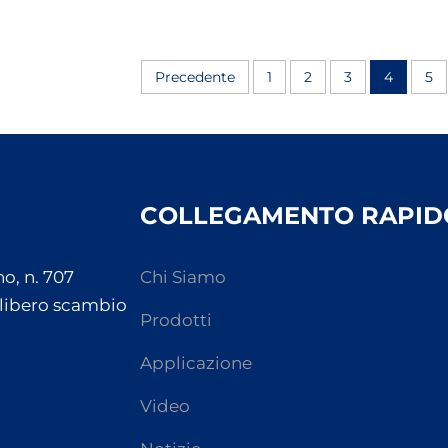
Precedente
1
2
3
4
5
COLLEGAMENTO RAPID
o, n. 707
Chi Siamo
 libero scambio
Prodotti
Applicazione
Video