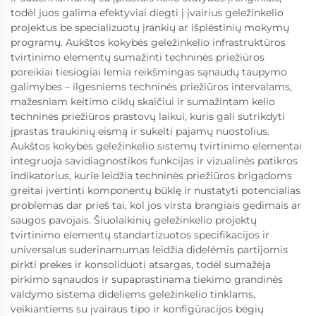
todėl juos galima efektyviai diegti į įvairius geležinkelio
projektus be specializuotų įrankių ar išplėstinių mokymų
programų. Aukštos kokybės geležinkelio infrastruktūros
tvirtinimo elementų sumažinti techninės priežiūros
poreikiai tiesiogiai lemia reikšmingas sąnaudų taupymo
galimybes – ilgesniems techninės priežiūros intervalams,
mažesniam keitimo ciklų skaičiui ir sumažintam kelio
techninės priežiūros prastovų laikui, kuris gali sutrikdyti
įprastas traukinių eismą ir sukelti pajamų nuostolius.
Aukštos kokybės geležinkelio sistemų tvirtinimo elementai
integruoja savidiagnostikos funkcijas ir vizualinės patikros
indikatorius, kurie leidžia techninės priežiūros brigadoms
greitai įvertinti komponentų būklę ir nustatyti potencialias
problemas dar prieš tai, kol jos virsta brangiais gedimais ar
saugos pavojais. Šiuolaikinių geležinkelio projektų
tvirtinimo elementų standartizuotos specifikacijos ir
universalus suderinamumas leidžia didelėmis partijomis
pirkti prekes ir konsoliduoti atsargas, todėl sumažėja
pirkimo sąnaudos ir supaprastinama tiekimo grandinės
valdymo sistema dideliems geležinkelio tinklams,
veikiantiems su įvairaus tipo ir konfigūracijos bėgių