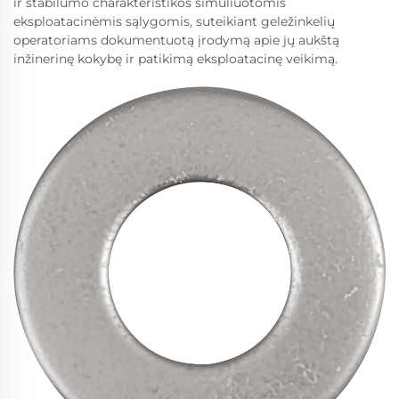
ir stabilumo charakteristikos simuliuotomis
eksploatacinėmis sąlygomis, suteikiant geležinkelių
operatoriams dokumentuotą įrodymą apie jų aukštą
inžinerinę kokybę ir patikimą eksploatacinę veikimą.