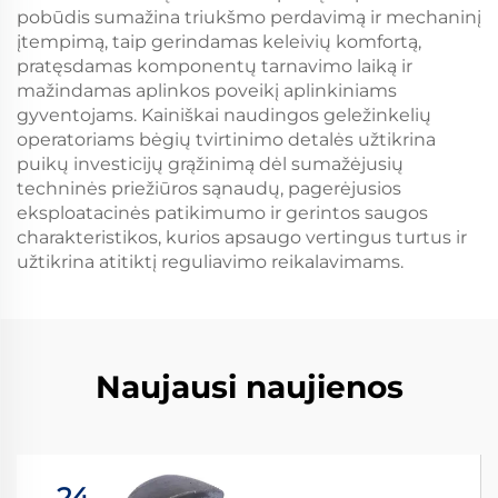
pobūdis sumažina triukšmo perdavimą ir mechaninį
įtempimą, taip gerindamas keleivių komfortą,
pratęsdamas komponentų tarnavimo laiką ir
mažindamas aplinkos poveikį aplinkiniams
gyventojams. Kainiškai naudingos geležinkelių
operatoriams bėgių tvirtinimo detalės užtikrina
puikų investicijų grąžinimą dėl sumažėjusių
techninės priežiūros sąnaudų, pagerėjusios
eksploatacinės patikimumo ir gerintos saugos
charakteristikos, kurios apsaugo vertingus turtus ir
užtikrina atitiktį reguliavimo reikalavimams.
Naujausi naujienos
24