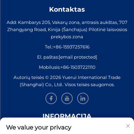
Kontaktas
Add: Kambarys 205, Vakarų zona, antrasis aukštas, 707
Zhangyang Road, Kinija (Šanchajus) Pilotinė laisvosios
prekybos zona
Tel.:
+86-15937257616
El. paštas:
[email protected]
Mobilusis:
+86-15037221110
Autorių teisės © 2026 Yuerui International Trade
(Shanghai) Co., Ltd.. Visos teisės saugomos.
INFORMACIJA
We value your privacy
Užsiregistruokite, kad gautumėte mūsų savaitinį