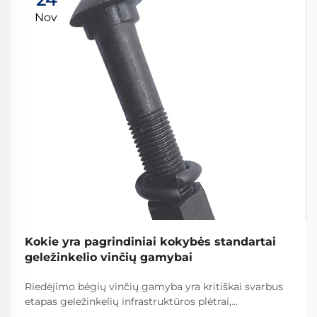
Nov
Kokie yra pagrindiniai kokybės standartai
geležinkelio vinčių gamybai
Riedėjimo bėgių vinčių gamyba yra kritiškai svarbus
etapas geležinkelių infrastruktūros plėtrai,
reikalaujantis griežtų kokybės standartų laikymosi,