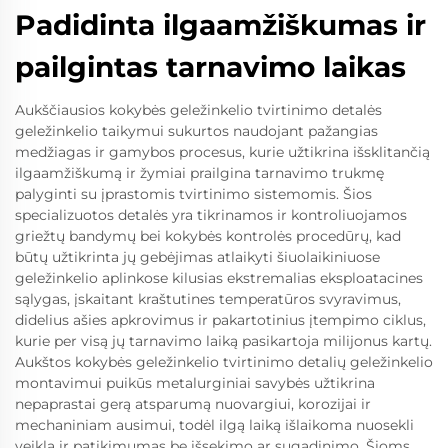
Padidinta ilgaamžiškumas ir
pailgintas tarnavimo laikas
Aukščiausios kokybės geležinkelio tvirtinimo detalės
geležinkelio taikymui sukurtos naudojant pažangias
medžiagas ir gamybos procesus, kurie užtikrina išsklitančią
ilgaamžiškumą ir žymiai prailgina tarnavimo trukmę
palyginti su įprastomis tvirtinimo sistemomis. Šios
specializuotos detalės yra tikrinamos ir kontroliuojamos
griežtų bandymų bei kokybės kontrolės procedūrų, kad
būtų užtikrinta jų gebėjimas atlaikyti šiuolaikiniuose
geležinkelio aplinkose kilusias ekstremalias eksploatacines
sąlygas, įskaitant kraštutines temperatūros svyravimus,
didelius ašies apkrovimus ir pakartotinius įtempimo ciklus,
kurie per visą jų tarnavimo laiką pasikartoja milijonus kartų.
Aukštos kokybės geležinkelio tvirtinimo detalių geležinkelio
montavimui puikūs metalurginiai savybės užtikrina
nepaprastai gerą atsparumą nuovargiui, korozijai ir
mechaniniam ausimui, todėl ilgą laiką išlaikoma nuosekli
veikla ir patikimumas be išsekimo ar sugadinimo. Šioms