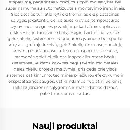
atsparumą, pagerintas vibracijos slopinimo savybes bei
suderinamumą su automatizuotais montavimo įrenginiais.
Šios detalės turi atlaikyti ekstremalias eksploatacines
sąlygas, įskaitant didelius ašies krūvius, temperatūros
svyravimus, drėgmės poveikį ir pakartotinius apkrovos
ciklus visą jų tarnavimo laiką. Bėgių tvirtinimo detalės
geležinkelių sistemoms naudojamos įvairiose transporto
srityse – greitųjų keleivių geležinkelių tinkluose, sunkiųjų
krovinių maršrutuose, miesto transporto sistemose,
pramonės geležinkeliuose ir specializuotose bėgių
sistemose. Aukštos kokybės bėgių tvirtinimo detalės
geležinkelių projektams žymiai prisideda prie visos
sistemos patikimumo, techninės priežiūros efektyvumo ir
eksploatacinės saugos, užtikrindamos nuolatinį veikimą
reikalaujančiomis sąlygomis ir mažindamos dažnus
pakeitimus ar remontus.
Nauji produktai