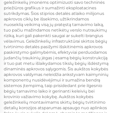
geležinkelių įmonėms optimizuoti savo techninės
priežiūros grafikus ir sumažinti eksploatacines
sutrikdymas. Šios stiprios detalės atlaiko milijonus
apkrovos ciklų be išsekimo, užtikrindamos
nuoseklią veikimą visą jų pratęstą tarnavimo laiką,
tuo pačiu mažindamos netikėtų verslo nutraukimų
riziką, kuri gali pakenkti saugai ar sukelti brangius
vėlavimus. Geležinkelių infrastruktūrai skirtos bėgių
tvirtinimo detalės pasižymi išskitinėmis apkrovos
paskirstymo galimybėmis, efektyviai perduodamos
judančių traukinių jėgas į esamą bėgių konstrukciją
ir tuo pat metu išlaikydamos tikslų bėgių išdėstymą
dinaminės apkrovos sąlygomis. Šis aukštos kokybės
apkrovos valdymas neleidžia ankstyvam kaimyninių
komponentų nusidėvėjimui ir sumažina bendrą
sistemos įtempimą, taip prisidedant prie ilgesnio
bėgių tarnavimo laiko ir gerinanti keleivių bei
krovinio važiavimo kokybę. Aukštos kokybės
geležinkelių montavimams skirtų bėgių tvirtinimo
detalių korozijos atsparumas apsaugo nuo aplinkos