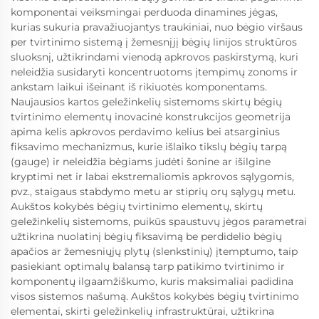
komponentai veiksmingai perduoda dinamines jėgas,
kurias sukuria pravažiuojantys traukiniai, nuo bėgio viršaus
per tvirtinimo sistemą į žemesnįjį bėgių linijos struktūros
sluoksnį, užtikrindami vienodą apkrovos paskirstymą, kuri
neleidžia susidaryti koncentruotoms įtempimų zonoms ir
ankstam laikui išeinant iš rikiuotės komponentams.
Naujausios kartos geležinkelių sistemoms skirtų bėgių
tvirtinimo elementų inovacinė konstrukcijos geometrija
apima kelis apkrovos perdavimo kelius bei atsarginius
fiksavimo mechanizmus, kurie išlaiko tikslų bėgių tarpą
(gauge) ir neleidžia bėgiams judėti šonine ar išilgine
kryptimi net ir labai ekstremaliomis apkrovos sąlygomis,
pvz., staigaus stabdymo metu ar stiprių orų sąlygų metu.
Aukštos kokybės bėgių tvirtinimo elementų, skirtų
geležinkelių sistemoms, puikūs spaustuvų jėgos parametrai
užtikrina nuolatinį bėgių fiksavimą be perdidelio bėgių
apačios ar žemesniųjų plytų (slenkstinių) įtemptumo, taip
pasiekiant optimalų balansą tarp patikimo tvirtinimo ir
komponentų ilgaamžiškumo, kuris maksimaliai padidina
visos sistemos našumą. Aukštos kokybės bėgių tvirtinimo
elementai, skirti geležinkelių infrastruktūrai, užtikrina