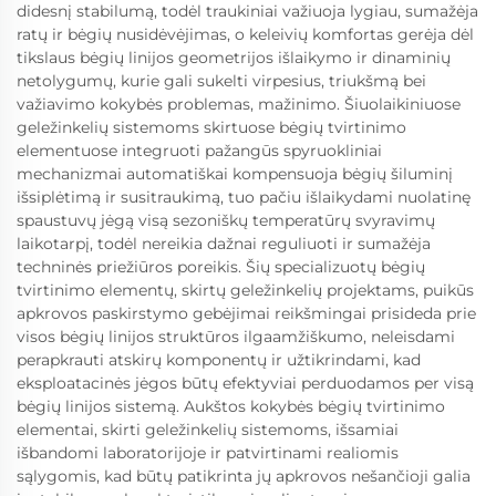
didesnį stabilumą, todėl traukiniai važiuoja lygiau, sumažėja
ratų ir bėgių nusidėvėjimas, o keleivių komfortas gerėja dėl
tikslaus bėgių linijos geometrijos išlaikymo ir dinaminių
netolygumų, kurie gali sukelti virpesius, triukšmą bei
važiavimo kokybės problemas, mažinimo. Šiuolaikiniuose
geležinkelių sistemoms skirtuose bėgių tvirtinimo
elementuose integruoti pažangūs spyruokliniai
mechanizmai automatiškai kompensuoja bėgių šiluminį
išsiplėtimą ir susitraukimą, tuo pačiu išlaikydami nuolatinę
spaustuvų jėgą visą sezoniškų temperatūrų svyravimų
laikotarpį, todėl nereikia dažnai reguliuoti ir sumažėja
techninės priežiūros poreikis. Šių specializuotų bėgių
tvirtinimo elementų, skirtų geležinkelių projektams, puikūs
apkrovos paskirstymo gebėjimai reikšmingai prisideda prie
visos bėgių linijos struktūros ilgaamžiškumo, neleisdami
perapkrauti atskirų komponentų ir užtikrindami, kad
eksploatacinės jėgos būtų efektyviai perduodamos per visą
bėgių linijos sistemą. Aukštos kokybės bėgių tvirtinimo
elementai, skirti geležinkelių sistemoms, išsamiai
išbandomi laboratorijoje ir patvirtinami realiomis
sąlygomis, kad būtų patikrinta jų apkrovos nešančioji galia