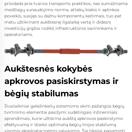
prisideda prie tvarios transporto praktikos, nes sumažinama
medžiagų sunaudojimo norma, atliekų kiekis ir aplinkos
poveikis, susijęs su dažnu komponentų keitimais, tuo pat
metu užtikrinant aukštesnę ilgalaikę vertę ir didesnį
investicijų grąžos rodiklį infrastruktūros savininkams ir
operatoriams.
Aukštesnės kokybės
apkrovos pasiskirstymas ir
bėgių stabilumas
Šiuolaikiniai geležinkelių sistemoms skirti pažangūs bėgių
tvirtinimo elementai pasižymi sudėtingais inžineriniais
sprendimais, kurie užtikrina aukštą apkrovos paskirstymo
efektyvumą ir išlaiko optimalią bėgių linijos stabilumą
visomis eksploatacinėmis sąlygomis. Šie tiksliai pagaminti