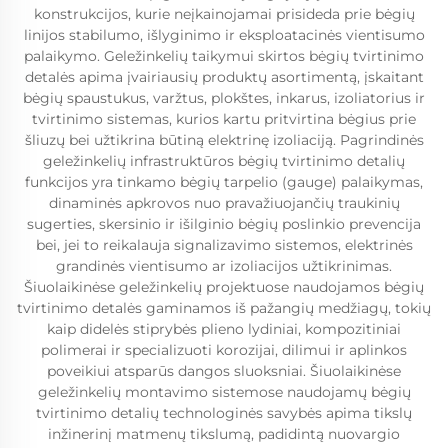
konstrukcijos, kurie neįkainojamai prisideda prie bėgių
linijos stabilumo, išlyginimo ir eksploatacinės vientisumo
palaikymo. Geležinkelių taikymui skirtos bėgių tvirtinimo
detalės apima įvairiausių produktų asortimentą, įskaitant
bėgių spaustukus, varžtus, plokštes, inkarus, izoliatorius ir
tvirtinimo sistemas, kurios kartu pritvirtina bėgius prie
šliuzų bei užtikrina būtiną elektrinę izoliaciją. Pagrindinės
geležinkelių infrastruktūros bėgių tvirtinimo detalių
funkcijos yra tinkamo bėgių tarpelio (gauge) palaikymas,
dinaminės apkrovos nuo pravažiuojančių traukinių
sugerties, skersinio ir išilginio bėgių poslinkio prevencija
bei, jei to reikalauja signalizavimo sistemos, elektrinės
grandinės vientisumo ar izoliacijos užtikrinimas.
Šiuolaikinėse geležinkelių projektuose naudojamos bėgių
tvirtinimo detalės gaminamos iš pažangių medžiagų, tokių
kaip didelės stiprybės plieno lydiniai, kompozitiniai
polimerai ir specializuoti korozijai, dilimui ir aplinkos
poveikiui atsparūs dangos sluoksniai. Šiuolaikinėse
geležinkelių montavimo sistemose naudojamų bėgių
tvirtinimo detalių technologinės savybės apima tikslų
inžinerinį matmenų tikslumą, padidintą nuovargio