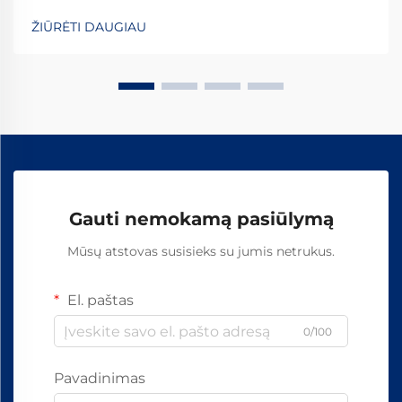
kad būtų užtikrinta geležinkelių sistemų sauga ir
ŽIŪRĖTI DAUGIAU
ilgaamžiškumas visame pasaulyje. Šių esminių detalių
gamybos procesas apima...
Gauti nemokamą pasiūlymą
Mūsų atstovas susisieks su jumis netrukus.
El. paštas
0/100
Pavadinimas