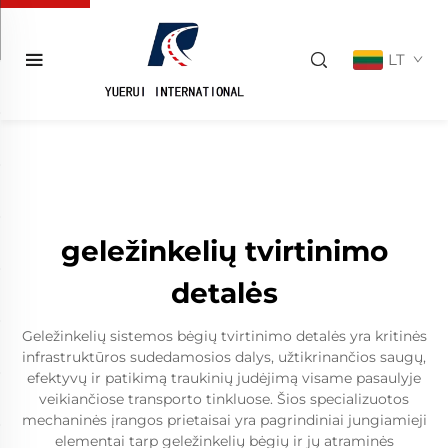
LT
geležinkelių tvirtinimo
detalės
Geležinkelių sistemos bėgių tvirtinimo detalės yra kritinės
infrastruktūros sudedamosios dalys, užtikrinančios saugų,
efektyvų ir patikimą traukinių judėjimą visame pasaulyje
veikiančiose transporto tinkluose. Šios specializuotos
mechaninės įrangos prietaisai yra pagrindiniai jungiamieji
elementai tarp geležinkelių bėgių ir jų atraminės