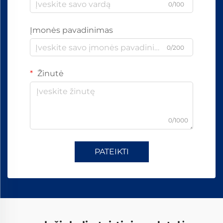
0/100
Įmonės pavadinimas
0/200
Žinutė
0/1000
PATEIKTI