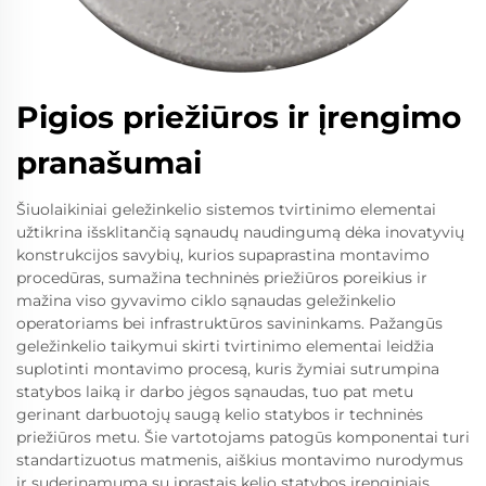
Pigios priežiūros ir įrengimo
pranašumai
Šiuolaikiniai geležinkelio sistemos tvirtinimo elementai
užtikrina išsklitančią sąnaudų naudingumą dėka inovatyvių
konstrukcijos savybių, kurios supaprastina montavimo
procedūras, sumažina techninės priežiūros poreikius ir
mažina viso gyvavimo ciklo sąnaudas geležinkelio
operatoriams bei infrastruktūros savininkams. Pažangūs
geležinkelio taikymui skirti tvirtinimo elementai leidžia
suplotinti montavimo procesą, kuris žymiai sutrumpina
statybos laiką ir darbo jėgos sąnaudas, tuo pat metu
gerinant darbuotojų saugą kelio statybos ir techninės
priežiūros metu. Šie vartotojams patogūs komponentai turi
standartizuotus matmenis, aiškius montavimo nurodymus
ir suderinamumą su įprastais kelio statybos įrenginiais,