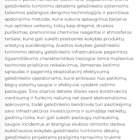
geležinkelio tvirtinimo detalėms geležinkelio sistemoms
taikomos pažangios dengimo technologijos ir paviršiaus
apdorojimo metodai, kurie sukuria apsauginius barjerus
nuo aplinkos veiksnių, tokių kaip drėgmė, druskos
purškimas, pramoniniai cheminiai reagentai ir atmosferos
teršalai, kurie gali sukelti prastesnės kokybės produktų
ankstyvą susidėvėjimą. Aukštos kokybės geležinkelio
tvirtinimo detalių geležinkelio infrastruktūrai pagerintos
ilgaamžiškumo charakteristikos tiesiogiai lemia mažesnius
techninės priežiūros reikalavimus, žemesnes keitimo
sąnaudas ir pagerintą eksploatacinį efektyvumą
geležinkelio operatoriams, kurie priklauso nuo patikimų
bėgių sistemų saugiai ir efektyviai vykdant vežimo
paslaugas. Šios stiprios detalės išlaiko savo konstrukcinį
vientisumą ir funkcinį našumą net esant ekstremalioms
apkrovoms, todėl geležinkelio bendrovės turi pasitikėjimą
savo infrastruktūros investicijomis ir sumažėja netikėtų
gedimų rizika, kuri gali sukelti paslaugų nutraukimą,
saugos incidentus ar brangius skubios remonto darbus.
Aukščiausios kokybės geležinkelio tvirtinimo detalių
geležinkelio projektams prailginta tarnavimo trukmė