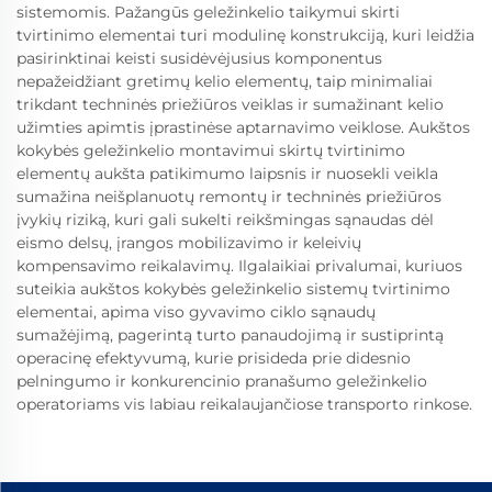
sistemomis. Pažangūs geležinkelio taikymui skirti
tvirtinimo elementai turi modulinę konstrukciją, kuri leidžia
pasirinktinai keisti susidėvėjusius komponentus
nepažeidžiant gretimų kelio elementų, taip minimaliai
trikdant techninės priežiūros veiklas ir sumažinant kelio
užimties apimtis įprastinėse aptarnavimo veiklose. Aukštos
kokybės geležinkelio montavimui skirtų tvirtinimo
elementų aukšta patikimumo laipsnis ir nuosekli veikla
sumažina neišplanuotų remontų ir techninės priežiūros
įvykių riziką, kuri gali sukelti reikšmingas sąnaudas dėl
eismo delsų, įrangos mobilizavimo ir keleivių
kompensavimo reikalavimų. Ilgalaikiai privalumai, kuriuos
suteikia aukštos kokybės geležinkelio sistemų tvirtinimo
elementai, apima viso gyvavimo ciklo sąnaudų
sumažėjimą, pagerintą turto panaudojimą ir sustiprintą
operacinę efektyvumą, kurie prisideda prie didesnio
pelningumo ir konkurencinio pranašumo geležinkelio
operatoriams vis labiau reikalaujančiose transporto rinkose.