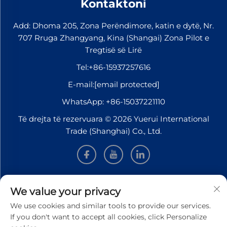
Kontaktoni
hekurudhore. Kur
zgjidhni një prodhues
Add: Dhoma 205, Zona Perëndimore, katin e dytë, Nr.
klipash spring, duhet
707 Rruga Zhangyang, Kina (Shangai) Zona Pilot e
të merren parasysh
Tregtisë së Lirë
disa faktorë kyç në
Tel:
+86-15937257616
mënyrë
gjithëpërfshirëse...
E-mail:
[email protected]
WhatsApp:
+86-15037221110
Të drejta të rezervuara © 2026 Yuerui International
Trade (Shanghai) Co., Ltd.
INFORMACION
We value your privacy
We use cookies and similar tools to provide our services.
Regjistrohu për të marrë gazetën tonë javore
If you don't want to accept all cookies, click Personalize