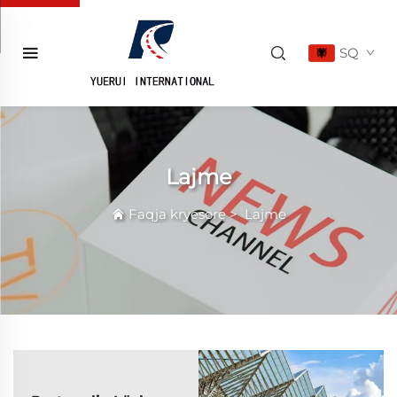
SQ
Lajme
Faqja kryesore
>
Lajme