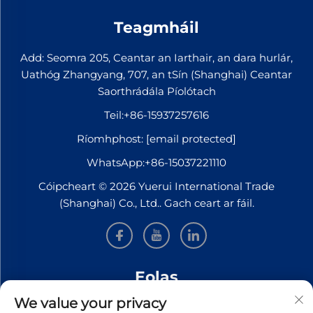
Nollaig 2025) den
bhliain fiscéil
Teagmháil
2025/26 a eisíontó.
Thug siad le fios
Add: Seomra 205, Ceantar an Iarthair, an dara hurlár,
gur tharla feabhas
Uathóg Zhangyang, 707, an tSín (Shanghai) Ceantar
láidir ar na
Saorthrádála Píolótach
méadráin
Teil:
+86-15937257616
tábhachtacha.
D’fheabhsaigh na
Ríomhphost:
[email protected]
horduithe sa
WhatsApp:
+86-15037221110
cheathrú bliana faoi
Cóipcheart © 2026 Yuerui International Trade
100% ...
(Shanghai) Co., Ltd.. Gach ceart ar fáil.
Eolas
We value your privacy
Síní leat le bheith ar liosta le haghaidh ár nuachtslánú