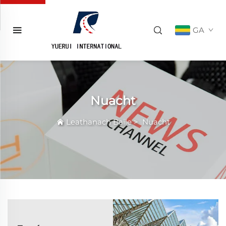
GA
Nuacht
Leathanach Baile
>
Nuacht