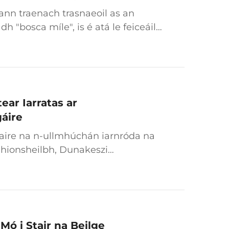
a seo Do Iompair Bhaile
ann traenach trasnaeoil as an
ras
 "bosca míle", is é atá le feiceáil
lóid a athshainmhínithe ar iompar
 buailte go hiomlán le "fírinne
steach sna trastomhais uilig dá
osklú, tosaigh íseal, cruthaithe ó
ear Iarratas ar
áire
aire na n-ullmhúchán iarnróda na
mhionsheilbh, Dunakeszi
agus do theip ar chumas an
 Mó i Stair na Beilge