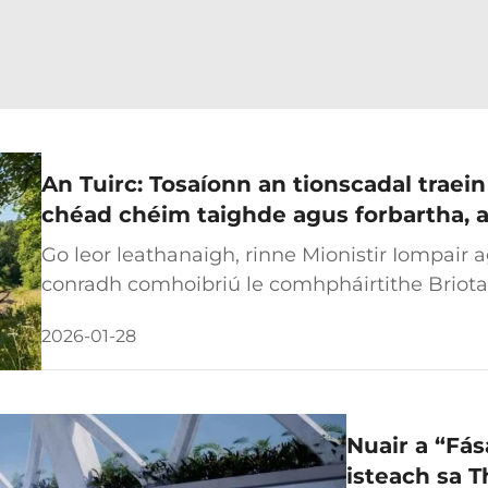
An Tuirc: Tosaíonn an tionscadal trae
chéad chéim taighde agus forbartha, a
Ríocht Aontaithe ag dul chun cinn leis 
Go leor leathanaigh, rinne Mionistir Iompair a
conradh comhoibriú le comhpháirtithe Briota
oifigiúil ar an gcéim taighde agus forbartha
2026-01-28
hidrigineach na Turcaí. Tá an tionscadal seo ag
Nuair a “Fá
isteach sa T