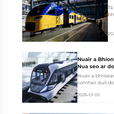
Tá
bh
Cu
gc
20
Nuair a Bhíon
Nua seo ar do
Nuair a bhrisean
comhair duit do
dearadh. Feicean
2026-01-05