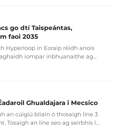
s go dtí Taispeántas,
hm faoi 2035
h Hyperloop in Eoraip réidh anois
e haghaidh iompar inbhuanaithe agus
e Hyperloop ag an Ollscoil Teicniúil
Éadaroil Ghualdajara i Mecsico
h an cúigiú bliain ó thosaigh líne 3
. Tosaigh an líne seo ag seirbhís le
gus tá sé anois ina bhunbheartas