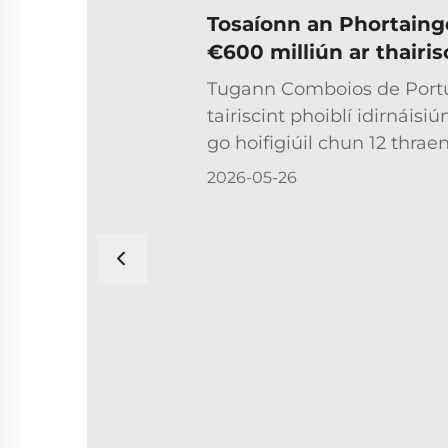
Tosaíonn an Phortaingéi
€600 milliún ar thairis
thraenacha ar shpeidh
Tugann Comboios de Portu
tairiscint phoiblí idirnáis
go hoifigiúil chun 12 thrae
cheannach, leis an gceann
2026-05-26
sheirbhísí cothabhála ar fad
luach an tairiscint timpeal
luach ghnó neto de €50...