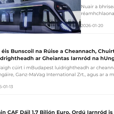
Traenach Nu
Nuair a bhrise
Tionchar Tu
réamhchlaonadh
anseo ná cath
2026-01-20
cathrach—tá sé
todhchaíoch" i
dearadh. An t-
dhorcha gri...
 éis Bunscoil na Rúise a Cheannach, Chuirt
idrightheadh ar Gheiantas Iarnród na hUng
aigh cúirt i mBudapest luidrightheadh ar cheann
gáire, Ganz-MaVag International Zrt., agus ar a 
műjavító, ag tagairt do dhiongbhailt ghéarchéin 
6-01-13
íomhaíocht a athshlánú gan leath...
in CAF Dáil 1.7 Bilión Euro, Ordú Iarnród is