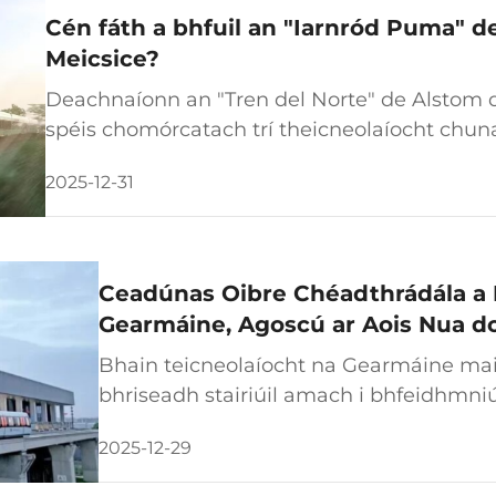
Cén fáth a bhfuil an "Iarnród Puma" d
Meicsice?
Deachnaíonn an "Tren del Norte" de Alstom
spéis chomórcatach trí theicneolaíocht chu
comhionannas cultúireach domhain, rud a d
2025-12-31
éigin a bhfuil nascán idirrialach idir riacht
nuaimhneacha. Glacann an iarnród leis...
Ceadúnas Oibre Chéadthrádála a F
Gearmáine, Agoscú ar Aois Nua d
Bhain teicneolaíocht na Gearmáine mai
bhriseadh stairiúil amach i bhfeidhmniú
tógála na Gearmáine, go leith seo gur 
2025-12-29
cead líne máglaite um d'úsáid phoiblí...