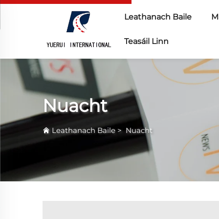
Leathanach Baile
Ma
Teasáil Linn
Nuacht
Leathanach Baile
>
Nuacht