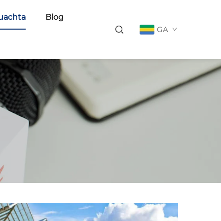
uachta
Blog
GA