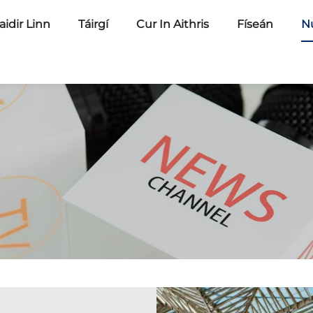
idir Linn
Táirgí
Cur In Aithris
Físeán
N