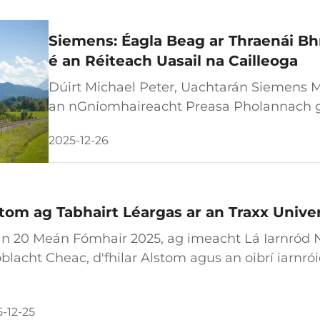
Siemens: Éagla Beag ar Thraenái Bhr
é an Réiteach Uasail na Cailleoga
Dúirt Michael Peter, Uachtarán Siemens Mo
an nGníomhaireacht Preasa Pholannach g
bhrionnadh-hidrigin sa mhargadh Eorpach,
2025-12-26
gheall ar rátaí íseal leictreachais rialraí...
tom ag Tabhairt Léargas ar an Traxx Univer
an 20 Meán Fómhair 2025, ag imeacht Lá Iarnród N
blacht Cheac, d'fhilar Alstom agus an oibrí iarnr
bhactach sa gcomhoibriú le débút oifigiúil an Traxx
-12-25