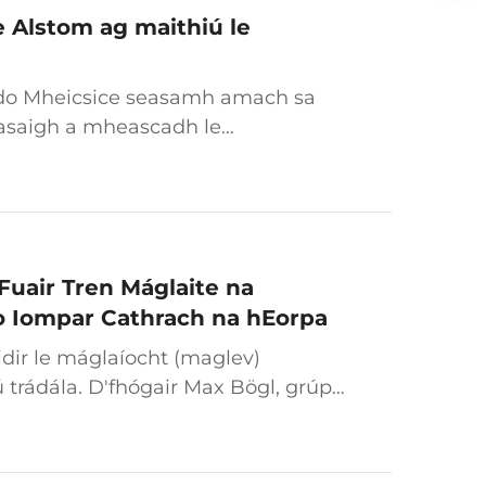
e Alstom ag maithiú le
 do Mheicsice seasamh amach sa
nasaigh a mheascadh le
héanann tionscadal stairmharcach
anais áitiúla agus nuashonruitheaimh
uair Tren Máglaite na
o Iompar Cathrach na hEorpa
dir le máglaíocht (maglev)
 trádála. D'fhógair Max Bögl, grúpa
fuair a mhionsamhail TSB Betriebs