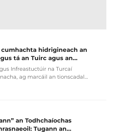
in cumhachta hidrigineach an
gus tá an Tuirc agus an
an bhfís ar iarbháil ghlas
gus Infreastuctúir na Turcaí
nacha, ag marcáil an tionscadal
 don tionscadal traein cumhachta
...
sann” an Todhchaíochas
hrasnaeoil: Tugann an