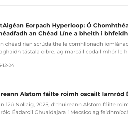
tAigéan Eorpach Hyperloop: Ó Chomhthéac
héadfadh an Chéad Líne a bheith i bhfeid
an chéad rian scrúdaithe le comhlíonadh iomlánac
haghaidh tástála oibre, ag marcáil codail mhór l
shiúlthacht an-fhasta. Forbartha ag foireann taighd
-12-24
e...
reann Alstom fáilte roimh oscailt Iarnród 
an 12ú Nollaig, 2025, d'chuireann Alstom fáilte roim
nróid Éadaroil Ghualdajara i Mecsico ag feidhmíocht
n na géarchéime COVID-19 i Meán Fómhair 2020, a
astruchtúr...