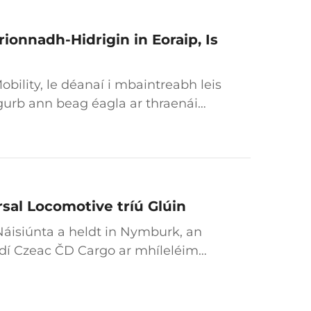
ionnadh-Hidrigin in Eoraip, Is
bility, le déanaí i mbaintreabh leis
urb ann beag éagla ar thraenái
 agus sa Stáit Aontaithe, mar
sal Locomotive tríú Glúin
áisiúnta a heldt in Nymburk, an
óidí Czeac ČD Cargo ar mhíleléim
 Universal ilchóras...