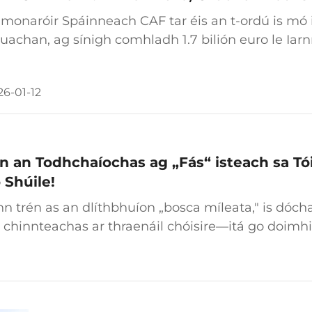
 monaróir Spáinneach CAF tar éis an t-ordú is mó i
uachan, ag sínigh comhladh 1.7 bilión euro le Iar
imsíonn an chomhaontú tosach ordú ar 180 iarnród,
uimsíonn go léir...
26-01-12
n an Todhchaíochas ag „Fás“ isteach sa Tó
 Shúile!
n trén as an dlíthbhuíon „bosca míleata," is dócha
 chinnteachas ar thraenáil chóisire—itá go doimhi
n an trén ar fad mar go bhfuil sé tarraingthe...