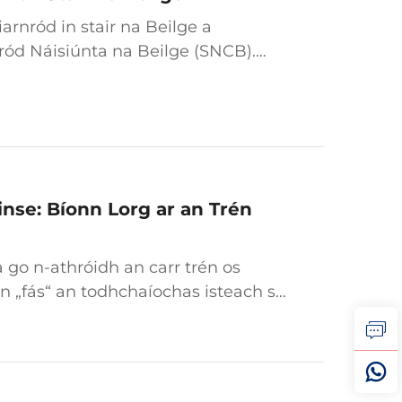
arnród in stair na Beilge a
nród Náisiúnta na Beilge (SNCB).
 le crích fadtréimhse 12 bliana a
inse: Bíonn Lorg ar an Trén
 go n-athróidh an carr trén os
n „fás“ an todhchaíochas isteach sa