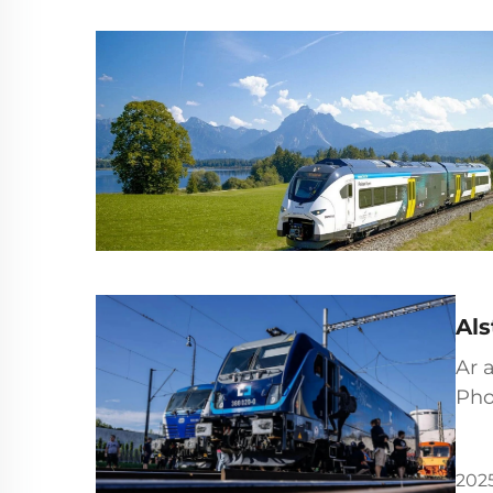
Als
Ar 
Pho
thá
2025