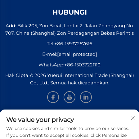
Autonomous
tersebut, Škoda
Railway Safety
HUBUNGI
akan menghasilkan
(Mars) LGV”.
2...
Projek selama
Add: Bilik 205, Zon Barat, Lantai 2, Jalan Zhangyang No.
lima tahun ini
707, China (Shanghai) Zon Perdagangan Bebas Perintis
bertujuan
Tel:
+86-15937257616
untuk
membangunkan
E-mel:
[email protected]
kenderaan
WhatsApp:
+86-15037221110
pemeriksaan
Hak Cipta © 2026 Yuerui International Trade (Shanghai)
autonomik
Co., Ltd.. Semua hak dicadangkan.
bagi tujuan
semakan
keselamatan...
MAKLUMAT
We value your privacy
We use cookies and similar tools to provide our services.
Daftar untuk menerima buletin mingguan kami
If you don't want to accept all cookies, click Personalize