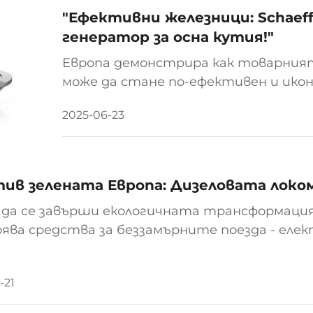
"Ефективни железници: Schaeff
генератор за осна кутия!"
Европа демонстрира как товарни
може да стане по-ефективен и икон
генератори за оси на Schaeffler, б
2025-06-23
автоматични системи за затварян
реален напредък към автоматизира
транспорт...
ив зелената Европа: Дизеловата лок
 да се завърши екологичната трансформация
ява средства за беззамърните поезда - елек
тоика, собственикът на бившия имперски гру
с едноединичен...
-21