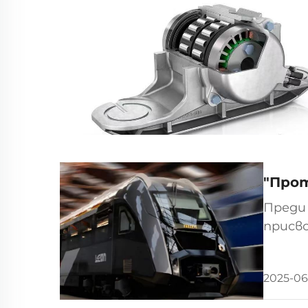
"Прот
Преди
присво
Груя С
хвали 
2025-06