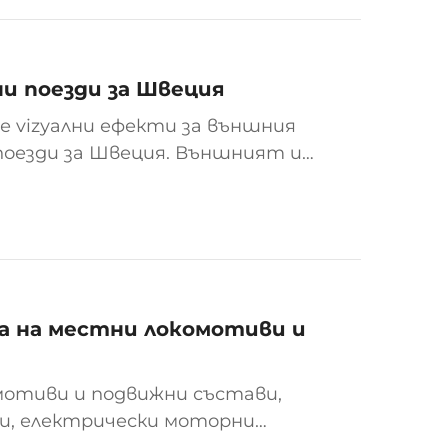
ни поезди за Швеция
те vizуални ефекти за външния
поезди за Швеция. Външният им
те от платформата Zefiro на
 само с различни детайли...
та на местни локомотиви и
омотиви и подвижни състави,
и, електрически моторни