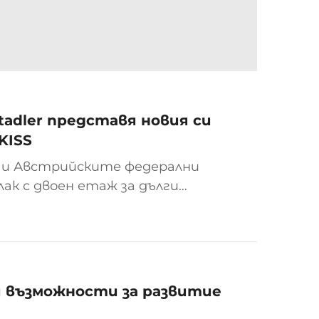
adler представя новия си
KISS
 и Австрийските федерални
лак с двоен етаж за дълги
а – Залцбург до края на 2026 г.
и възможности за развитие