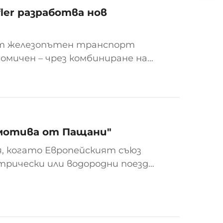
ler разработва нов
ят железопътен транспорт
омичен – чрез комбиниране на
атерийни системи и
е на платнища, което означава
н и цифров товарен
омотива от Пащани"
, когато Европейският съюз
трически или водородни поезди,
п Grampet - GFR, реши да се