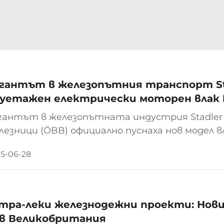
гантът в железопътния транспорт St
уетажен електрически моторен влак 
гантът в железопътната индустрия Stadler
лезници (ÖBB) официално пуснаха нов модел в
зстояния, който ще бъде пуснат на линия Виен
5-06-28
вият влак KISS, проектиран...
тра-леки железнодежни проекти: Нов
в Великобритания