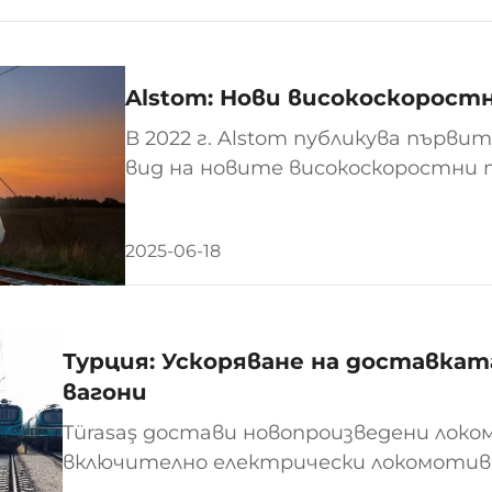
Alstom: Нови високоскорост
В 2022 г. Alstom публикува първи
вид на новите високоскоростни 
вид е подобен на този на поезди
Bombardier (сега част от Alstom),
2025-06-18
Турция: Ускоряване на доставка
вагони
Türasaş достави новопроизведени лок
включително електрически локомотив