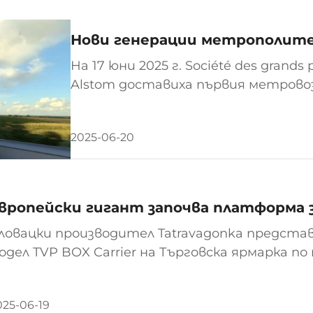
Нови генерации метрополите
На 17 юни 2025 г. Société des grands p
Alstom доставиха първия метровоз
операции в Пале. От трите предл
гражданите избраха...
2025-06-20
вропейски гигант започва платформа з
ловацки производител Tatravagonka предста
одел TVP BOX Carrier на Търговска ярмарка п
юнхен, фокусирайки се върху интермодалнат
вап корпуси. Този модел е предназначен за прево
025-06-19