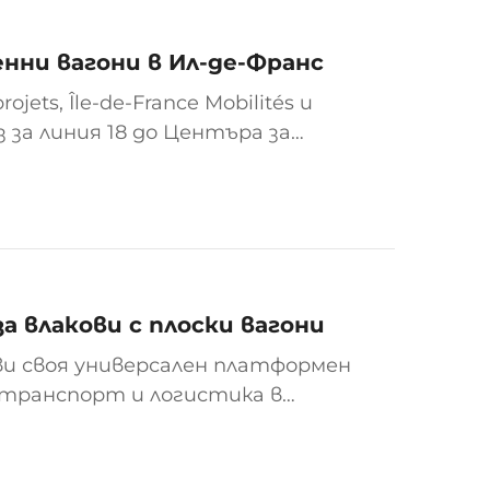
нни вагони в Ил-де-Франс
rojets, Île-de-France Mobilités и
 за линия 18 до Центъра за
ожения, разработени от Alstom,
а влакови с плоски вагони
ви своя универсален платформен
о транспорт и логистика в
а превозка на контейнери и
з на 12-футови, 20 ...