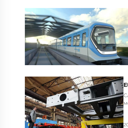
Е
С
м
М
с
2