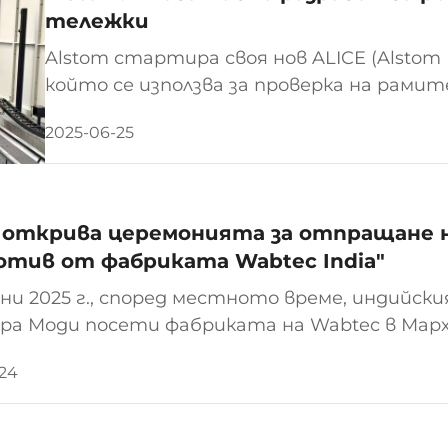
тележки
Alstom стартира своя нов ALICE (Alstom La
който се използва за проверка на рами
областта на роботизацията от над 30 
2025-06-25
Creusot увърси тази възможност, с мес
да...
 открива церемонията за отпращане 
отив от фабриката Wabtec India"
юни 2025 г., според местното време, индийс
ра Моди посети фабриката на Wabtec в Марха
 церемонията за отпращане на първия експ
-24
местното предприятие между Индийските же