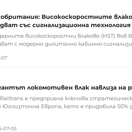
обритания: Високоскоростните влаков
дват със сигнализационна технология
дарните високоскоростни влакове (HST) във 
дват с модерно дигитално кабинно сигнализи
за Програмата за цифровизация на източнот
-07
битията по Rail 200. Поради този повод...
гантът локомотивен влак навлиза на р
 Railtrans е предприела ключова стратегиче
 Югоизточна Европа, като е придобила 50% 
l (по-рано изцяло собственост на семейство Ге
лезопътният оператор, известен с гъвкаво
5-07-05
иента, става част от международна мрежа и