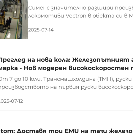
интелект
Сименс значително разшири прои
локомотиви Vectron в обекта си в 
на производствената база с 250 ми
2025-07-14
капацитета да произвежда до 385 л
Vectouro...
Преглед на нова кола: Железопътният 
марка - Нов модерен високоскоростен 
От 7 до 10 юли, Трансмашхолдинг (TMH), руск
производството на първия руски високоскор
71-952) на международното индустриално изл
2025-07-12
Екатеринбург. Планира се серийно производст
stom: Доставя три EMU на тази желез