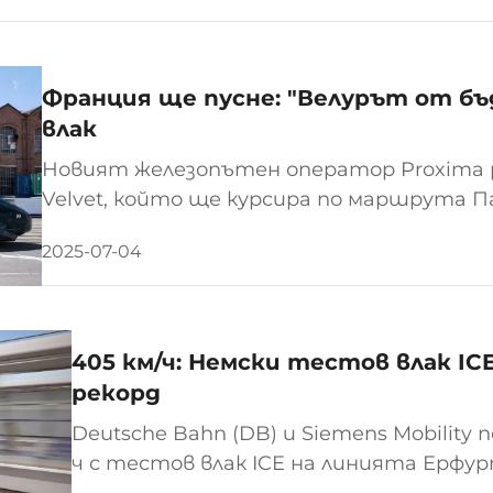
нания и съвременно технологично оборудван
Франция ще пусне: "Велурът от б
влак
Новият железопътен оператор Proxima 
Velvet, който ще курсира по маршрута Па
високоскоростните влакове TGV на SNCF
2025-07-04
френския железопътен пазар, на кратко P
405 км/ч: Немски тестов влак IC
рекорд
Deutsche Bahn (DB) и Siemens Mobility
ч с тестов влак ICE на линията Ерфур