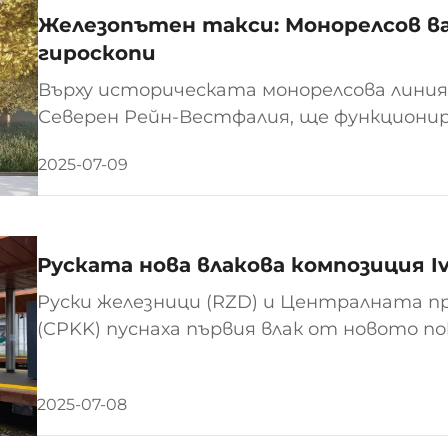
Железопътен такси: Монорелсов ва
гироскопи
Върху историческата монорелсова линия
Северен Рейн-Вестфалия, ще функциони
стабилизирани кабини с единични седалк
2025-07-09
на патерностър. Пътниците могат да 
за да пътуват самотно до села или...
Руската нова влакова композиция I
Руски железници (RZD) и Централната п
(CPKK) пуснаха първия влак от новото пок
Ярославл на Московските железници. Таз
в мащабната програма за модернизация
2025-07-08
региона Москва.