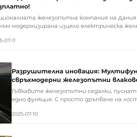
зплатно!
ционалната железопътна компания на Дания 
 към модернизирана изцяло електрическа жел
правила допълнителна поръчка за 50 електрич
5-07-11
eam (EMU) от Alstom. Това новообявено решени
Разрушителна иновация: Мултифун
свръхмодерни железопътни влаков
Гъвкавите железопътни седалки, пуснати
едно функция. С просто дръпване на лост
превръщат от режим на изправено полег
2025-07-10
лаундж или дори в режим на напълно равна 