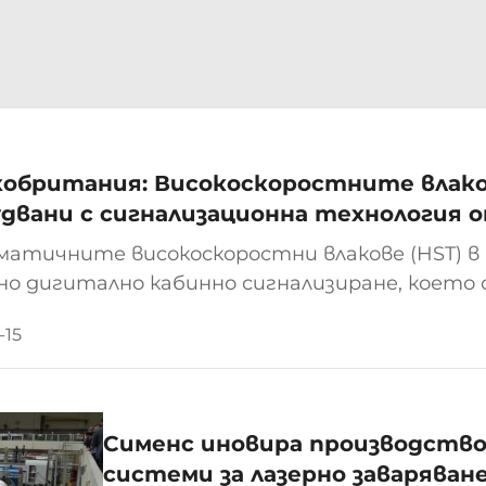
кобритания: Високоскоростните влако
двани с сигнализационна технология 
матичните високоскоростни влакове (HST) в
но дигитално кабинно сигнализиране, което 
амата за цифровизация на източното крайбр
-15
ето Rail 200. Шестнадесет двигателя клас 43
Сименс иновира производство
системи за лазерно заваряван