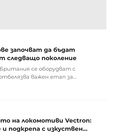
ве започват да бъдат
от следващо поколение
 Британия се оборудват с
отбелязва важен етап за
ежие (ECDP) и съвпада със
 се...
то на локомотиви Vectron:
е и подкрепа с изкуствен