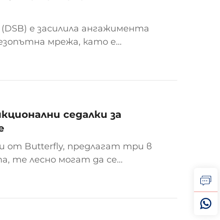
(DSB) е засилила ангажимента
езопътна мрежа, като е
ески многочленни влака Coradia
е води до...
кционални седалки за
е
 от Butterfly, предлагат три в
а, те лесно могат да се
ато кресло в режим на частен
легла м...