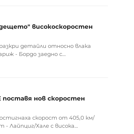
е.
ъдещето" високоскоростен
разкри детайли относно влака
риж - Бордо заедно с
. Като нов участник на
roxima изглежда като...
E поставя нов скоростен
 постигнаха скорост от 405,0 км/
т - Лайпциг/Хале с висока