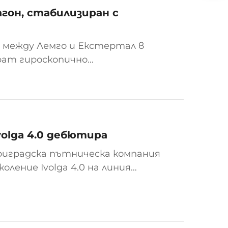
гон, стабилизиран с
 между Лемго и Екстертал в
рат гироскопично
и в непрекъснат цикъл, подобно
поръчат железопътния такси,
volga 4.0 дебютира
риградска пътническа компания
оление Ivolga 4.0 на линия
и важна стъпка е пореден етап
 на пригородния транспорт в