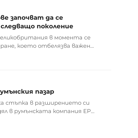
е започват да се
 следващо поколение
Великобритания в момента се
ране, което отбелязва важен
о крайбрежие (ECDP) и съвпада
умънския пазар
ска стъпка в разширението си
дял в румънската компания EP
оргиу). EP Rail,
стта и ориентацията си към
 получава достъп до напреднали