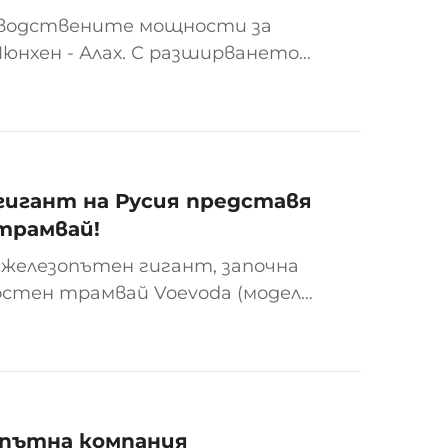
зводствените мощности за
Мюнхен - Алaх. С разширването
лиона евро, сега тя има
окомотива и 180 вагона
гигант на Русия представя
трамвай!
и железопътен гигант, започна
остен трамвай Voevoda (модел
ожение InnoProm-2025 в
во...
опътна компания