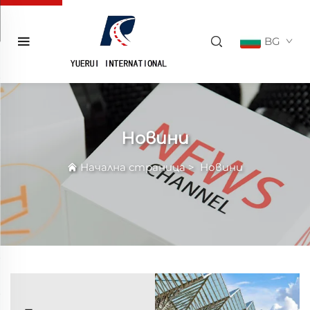
BG
Новини
Начална страница
>
Новини