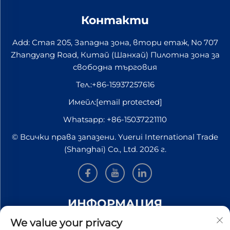
EP2DM и
състоя в Марлинг-
...
модифицирани
Контакти
Веноста Стати...
вагони. В
момента
Add: Стая 205, Западна зона, втори етаж, No 707
провежда се
Zhangyang Road, Китай (Шанхай) Пилотна зона за
тестове в
свободна търговия
фабриката на TMH
Тел.:
+86-15937257616
в Демихово, след
което влакът ще
Имейл:
[email protected]
бъде преместен
Whatsapp:
+86-15037221110
към...
© Всички права запазени. Yuerui International Trade
(Shanghai) Co., Ltd. 2026 г.
ИНФОРМАЦИЯ
We value your privacy
Запишете се, за да получавате нашия седмичен