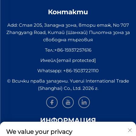
през третото
тримесечие на тази
Контакти
година. За да се ускори
процесът на
Add: Стая 205, Западна зона, втори етаж, No 707
сертифициране...
Zhangyang Road, Китай (Шанхай) Пилотна зона за
свободна търговия
Тел.:
+86-15937257616
Имейл:
[email protected]
Whatsapp:
+86-15037221110
© Всички права запазени. Yuerui International Trade
(Shanghai) Co., Ltd. 2026 г.
ИНФОРМАЦИЯ
We value your privacy
Запишете се, за да получавате нашия седмичен