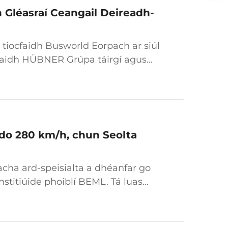
 Gléasraí Ceangail Deireadh-
 tiocfaidh Busworld Eorpach ar siúl
ánfaidh HÜBNER Grúpa táirgí agus
, ag tabhairt faoi deara oibríocht
 do 280 km/h, chun Seolta
eacha ard-speisialta a dhéanfar go
stitiúide phoiblí BEML. Tá luas
0 km/h. Tá súil leis iad a chur chun
e Mhumbaí-...