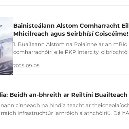
h den bhunachar, áireamh ar oibríocht éifeachtach 
Bainisteálann Alstom Comharracht Eile
Mhicilreach agus Seirbhísí Coiscéime!
1. Buaileann Alstom na Polainne ar an mBíd 
comharrachóirí eile PKP Intercity, oibríochtó
roghnaithe Alstom na Polainne mar bhidéadó
2025-09-05
de aonaid iolracha leictreacha (EMUs) micilr
ia: Beidh an-bhreith ar Reiltíní Buailteach
nann cinneadh na hIndia teacht ar theicneolaíoch
arraidh infrastruchtúr iarnróidh a athchóiriú. Dé h
a Modi ar an tSeapáin, thóg Taoiseach Modi seasa
s...