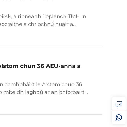
irsk, a rinneadh i bplanda TMH in
á socraithe a chríochnú nuair a
irgeadh ar an bhfeist tástála
hAlstom chun 36 AEU-anna a
an comhpháirt le Alstom chun 36
go mbeidh laghdú ar an bhforbairt
he neamhchumasach. D'éirigh an