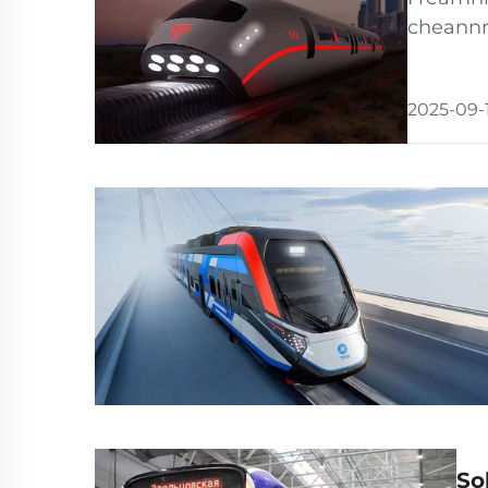
cheannr
cheann d
chruacha
2025-09-
So