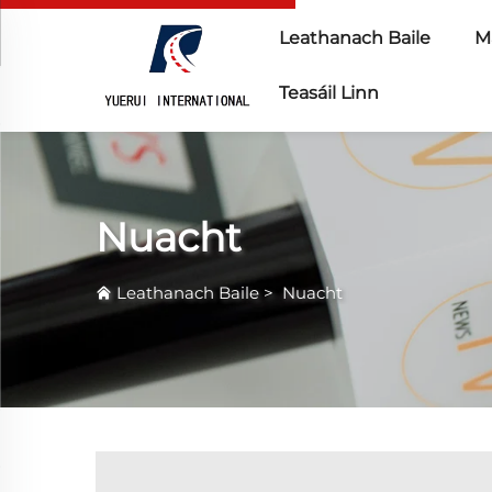
Leathanach Baile
Ma
Teasáil Linn
Nuacht
Leathanach Baile
>
Nuacht