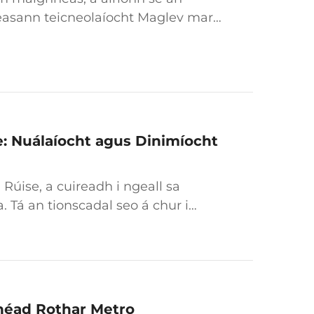
easann teicneolaíocht Maglev mar
thrálacha, cáiliúil as a úsáid gan
: Nuálaíocht agus Dinimíocht
 Rúise, a cuireadh i ngeall sa
. Tá an tionscadal seo á chur i
it um Fhianaise Fuinnimh
itiúil i gCúige Sakhalin, le
Chéad Rothar Metro