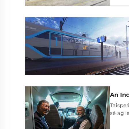
laistig
An Ind
Taispeá
sé ag i
Narendr
ard-spei