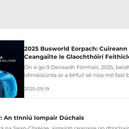
2025 Busworld Eorpach: Cuireann 
Ceangailte le Glaochthóirí Feithic
ar Taispeáin
Ón 4 go 9 Deireadh Fómhair, 2025, beid
idirnáisiúnta ar a bhfuil sé níos mó faoi 
mBrüssel, in Bheilg. Ar an ócáid seo, 
2025-09-19
oibríocht ard-chumas agus comhmaithiú
: An tInniú Iompair Dúchais
rá na Sean-Ghréige, aimsigh ceapaire go dtíochai