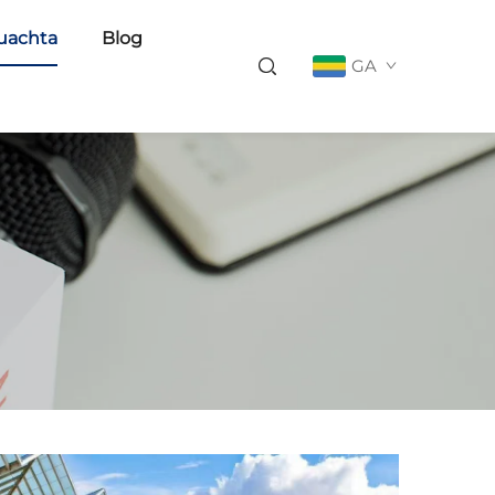
uachta
Blog
GA