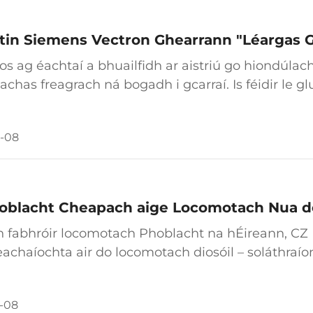
stin Siemens Vectron Ghearrann "Léargas G
ios ag éachtaí a bhuailfidh ar aistriú go hiondúlach
achas freagrach ná bogadh i gcarraí. Is féidir le g
cha saothair) 52 tharcaí a chur in ionad ar bhóith
 ...
-08
oblacht Cheapach aige Locomotach Nua d
dh fabhróir locomotach Phoblacht na hÉireann, CZ
achaíochta air do locomotach diosóil – soláthraí
comotach do bhunachar na hóighe armtha i Caslav.
éir leis an gcomhpháipéar roimh ré, agus úsáidf
-08
htaí shuntaighthe de charranna tancraíochta aige 