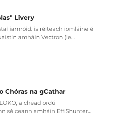
las" Livery
taí iarnróid: is réiteach iomláine é
luaistin amháin Vectron (le
re fada. Chun a thaispeáint go
o Chóras na gCathar
 LOKO, a chéad ordú
onn sé ceann amháin EffiShunter
 Tá saintréidhanna soláthairte i
ear an locomotach go príomha do
tairiseacht an aeirphheolaigh