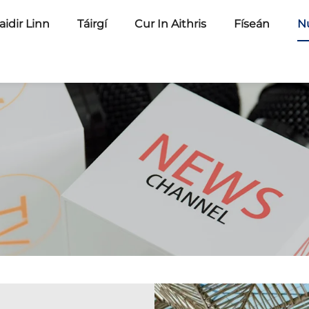
idir Linn
Táirgí
Cur In Aithris
Físeán
N