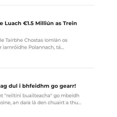
i logaistice na hóighe.
 Luach €1.5 Milliún as Trein
le Tairbhe Chostas Iomlán os
ir iarnróidhe Polannach, tá
ir rogha chun soláthar 42 tacair
eacha agus a sholáthar...
 ag dul i bhfeidhm go gearr!
t "reiltíní buailteacha" go mbeidh
Aoine, an dara lá den chuairt a thug
mh ar an tSinkyansen, an reiltíní