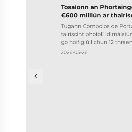
Tosaíonn an Phortaingéi
€600 milliún ar thairis
thraenacha ar shpeidh
Tugann Comboios de Portu
tairiscint phoiblí idirnáis
go hoifigiúil chun 12 thrae
cheannach, leis an gceann
2026-05-26
sheirbhísí cothabhála ar fad
luach an tairiscint timpeal
luach ghnó neto de €50...