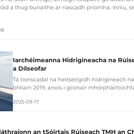
óid a thug bunaithe ar nascadh príomha. Inniu, s
e na feidhmchláir is suimiúla atá déanta ar theilg
dh...
18
Iarchéimeanna Hidrigineacha na Rúise
a Dílseofar
Tá tionscadal na heitseirgidh hidrigineach na
bhliain 2019, anois i gconair mhórpháirtíochta
gcrích go cothrom le chéile ag Rosatom Stá
2025-09-17
Adamhach, Iarnróid na Rúise, agus an rialtas á
haghaidh an chéad o...
láthraíonn an tSóirtais Rúiseach TMH an 