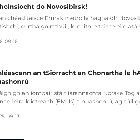
fhoinsíocht do Novosibirsk!
an chéad taisce Ermak metro le haghaidh Novosib
ishchi, curtha go rathúil, le ceithre taisce eile at
idh bliain 2025 thart. Déantar an múnla seo a thá
5-09-15
nna ...
léascann an tSiorracht an Chonartha le 
uashonrú
éighigh an iompair stáit iarannachta Norske Tog 
nad iolra leictreach (EMUs) a nuashonrú, ag súil 
un an phlean nuashonraitheachta na hionstraim
25-09-13
mhpháirt...