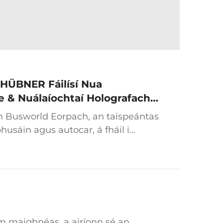
HÜBNER Fáilísí Nua
le & Nuálaíochtaí Holografacha
h Busworld Eorpach, an taispeántas
bhusáin agus autocar, á fháil i
taispeánfaidh Grúpa HÜBNER
...
m maighnéas, a airíonn sé an