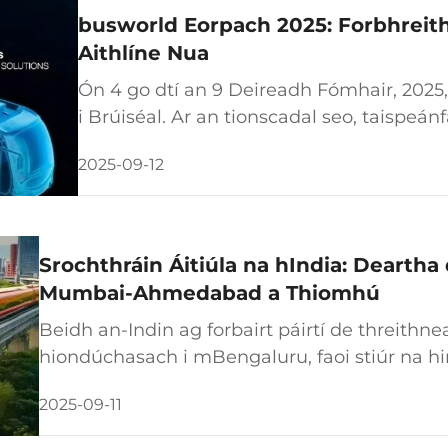
busworld Eorpach 2025: Forbhreith
Aithlíne Nua
Ón 4 go dtí an 9 Deireadh Fómhair, 2025,
i Brúiséal. Ar an tionscadal seo, taispe
réitigh nua sa réimse bhus agus iarchhóiri
2025-09-12
ard-chumasach feithiclí agus s...
Srochthráin Áitiúla na hIndia: Deartha
Mumbai-Ahmedabad a Thiomhú
Beidh an-Indin ag forbairt páirtí de threithn
hiondúchasach i mBengaluru, faoi stiúr na hin
oibríochtaí deartha ag na traenacha seo ag 28
2025-09-11
cinn ar an 558 ciliméadar a fhad máthairlinn