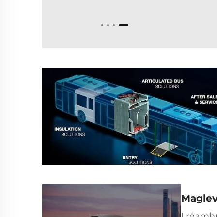
Maglev
I réamh